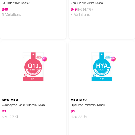
5X Intensive Mask
Vita Genic Jelly Mask
(47%)
฿69
฿49
฿92
5 Variations
7 Variations
MYU-MYU
MYU-MYU
Coenzyme Q10 Vitamin Mask
Hyaluron Vitamin Mask
฿9
฿9
size 22 G
size 22 G