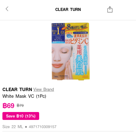
CLEAR TURN
CLEAR TURN
View Brand
White Mask VC (1Pc)
฿69
฿79
Save
฿10 (13%)
Size 22 ML • 4971710309157