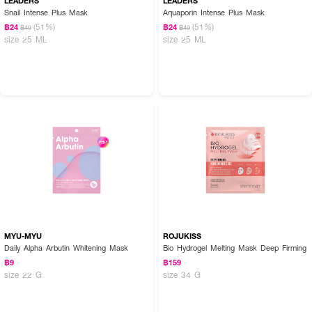
LEADERS
LEADERS
Snail Intense Plus Mask
Aquaporin Intense Plus Mask
(51%)
(51%)
฿24
฿24
฿49
฿49
size 25 ML
size 25 ML
MYU-MYU
ROJUKISS
Daily Alpha Arbutin Whitening Mask
Bio Hydrogel Melting Mask Deep Firming
฿9
฿159
size 22 G
size 34 G