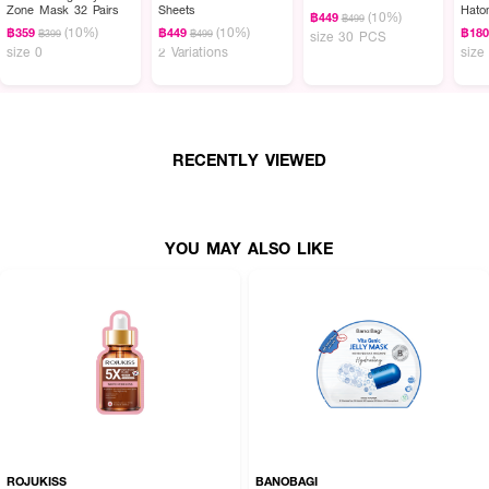
Zone Mask 32 Pairs
Sheets
Hato
(10%)
฿449
฿499
Mas
(10%)
(10%)
฿359
฿449
฿18
฿399
฿499
size 30 PCS
size 0
2 Variations
size
RECENTLY VIEWED
YOU MAY ALSO LIKE
ROJUKISS
BANOBAGI