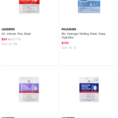
LEADERS
ROJUKISS
AC Intense Plus Mask
Bio Hydrogel Melting Mask Deep
Hydration
(51%)
฿24
฿49
฿159
size 25 ML
size 34 G