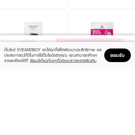
NOTIFY ME
เว็บไซต์ EVEANDBOY เราใช้คุกกี้เพื่อพัฒนาประสิทธิภาพ และ
ยอมรับ
ประสบการณ์ที่ดีในการใช้เว็บไซต์ของคุณ คุณสามารถศึกษา
รายละเอียดได้ที่
เรียนรู้เกี่ยวกับคุกกี้ของเบราว์เซอร์เพิ่มเติม
Home
Home
Promotions
Promotions
Shopping Bag
Shopping Bag
Account
Account
SKIN1004
LEADERS
Madagascar Centella Watergel Sheet
Bright Intense Plus Mask
Ampoule Mask (25ml X 5pcs)
(51%)
฿24
฿49
(31%)
฿269
฿390
size 25 ML
size 125 ML