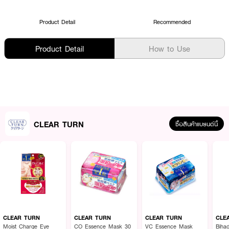
Product Detail
Recommended
Product Detail
How to Use
CLEAR TURN
ซื้อสินค้าแบรนด์นี้
CLEAR TURN
CLEAR TURN
CLEAR TURN
CLE
Moist Charge Eye
CO Essence Mask 30
VC Essence Mask
Biha