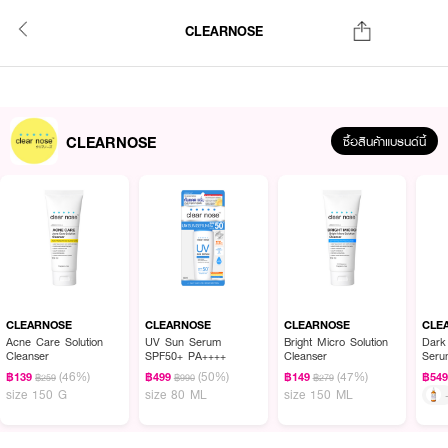
CLEARNOSE
CLEARNOSE
ซื้อสินค้าแบรนด์นี้
CLEARNOSE
CLEARNOSE
CLEARNOSE
CLE
Acne Care Solution
UV Sun Serum
Bright Micro Solution
Dark
Cleanser
SPF50+ PA++++
Cleanser
Seru
(46%)
(50%)
(47%)
฿139
฿499
฿149
฿54
฿259
฿990
฿279
size 150 G
size 80 ML
size 150 ML