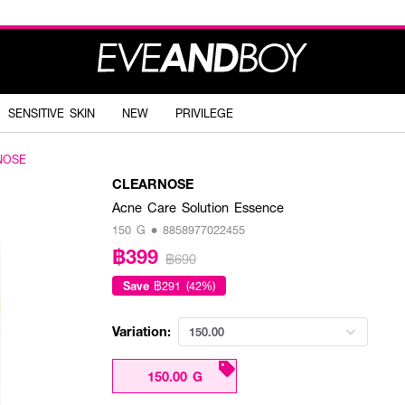
SENSITIVE SKIN
NEW
PRIVILEGE
NOSE
CLEARNOSE
Acne Care Solution Essence
150 G • 8858977022455
฿399
฿690
Save
฿291 (42%)
Variation:
150.00
150.00 G