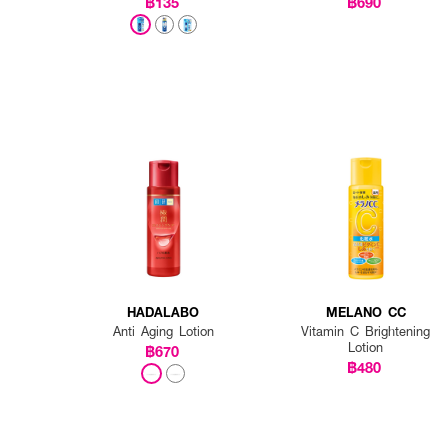
฿135
฿690
HADALABO
MELANO CC
Anti Aging Lotion
Vitamin C Brightening
Lotion
฿670
฿480