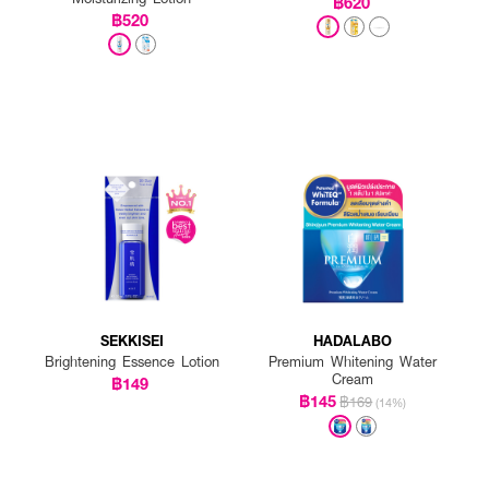
฿620
฿520
SEKKISEI
HADALABO
Brightening Essence Lotion
Premium Whitening Water
Cream
฿149
฿145
฿169
(14%)