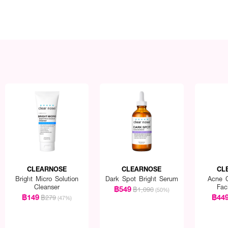
CLEARNOSE
CLEARNOSE
CL
Bright Micro Solution
Dark Spot Bright Serum
Acne C
Cleanser
Fac
฿549
฿1,090
(50%)
฿149
฿44
฿279
(47%)