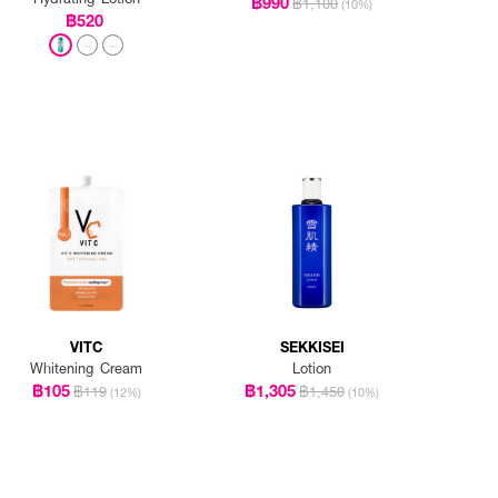
฿990
฿1,100
(10%)
฿520
VITC
SEKKISEI
Whitening Cream
Lotion
฿105
฿1,305
฿119
฿1,450
(12%)
(10%)