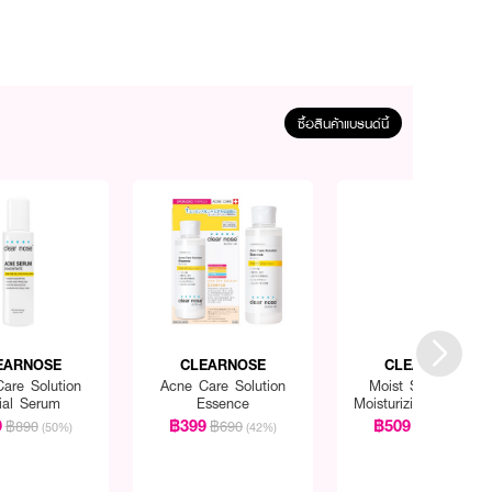
ซื้อสินค้าแบรนด์นี้
EARNOSE
CLEARNOSE
CLEARNOSE
are Solution
Acne Care Solution
Moist Skin Barrier
ial Serum
Essence
Moisturizing Gel Faci
9
฿399
฿509
฿890
฿690
฿999
(50%)
(42%)
(49%)