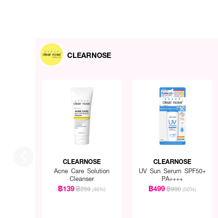
CLEARNOSE
CLEARNOSE
CLEARNOSE
Acne Care Solution
UV Sun Serum SPF50+
Cleanser
PA++++
฿139
฿499
฿259
฿990
(46%)
(50%)