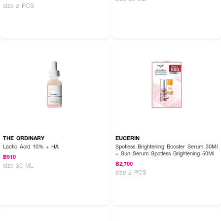
size 2 PCS
THE ORDINARY
EUCERIN
Lactic Acid 10% + HA
Spotless Brightening Booster Serum 30Ml
+ Sun Serum Spotless Brightening 50Ml
฿510
฿2,700
size 30 ML
size 2 PCS