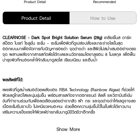
Product Detail
Recommended
Product Detail
How to Use
CLEARNOSE - Dark Spot Bright Solution Serum (28g)
เคลียร์โนส ดาร์ค
สป็อต ไบรท์ โซลูชั่น เซรั่ม – เซรั่มเพื่อผิวที่ดูเปล่งปลั่งและกระจ่างใสขั้นสุด
ออกแบบมาเพื่อจัดการกับปัญหารอยดำ จุดด่างดำ และสีผิวไม่สม่ำเสมออย่างตรง
จุด ผสานพลังจากสารสกัดพืชใต้ทะเลและนวัตกรรมไฮยาลูรอน 8 โมเลกุล เพื่อฟื้น
บำรุงผิวที่หมองคล้ำให้กลับมาดูสดใส เรียบเนียน และอิ่มน้ำ
ผลลัพธ์ที่ได้:
เผยผิวที่ดูสม่ำเสมอด้วยพลังของ RBA Technology (Rainbow Algae) ที่ช่วยให้
ผิวแลดูโกลว์ใสและนุ่มชุ่มชื้น พร้อมสารสกัดจากดอกแซนด์ ลิลลี่ และวิตามินซีเข้ม
ข้นที่ทำงานร่วมกันเพื่อลดเลือนรอยดำจากสิว ฝ้า กระ และจุดด่างดำให้แลดูจางลง
เนื้อเซรั่มซึมซาบไว ไม่เหนียวเหนอะหนะ ช่วยล็อคความชุ่มชื้นไว้ในชั้นผิวได้ยาวนาน
เสริมความแข็งแรงให้ผิวแพ้ง่ายกลับมาดูมีชีวิตชีวาอีกครั้ง
Show More
● เคลียร์โนส ดาร์ค สป็อต ไบรท์ โซลูชั่น เซรั่ม