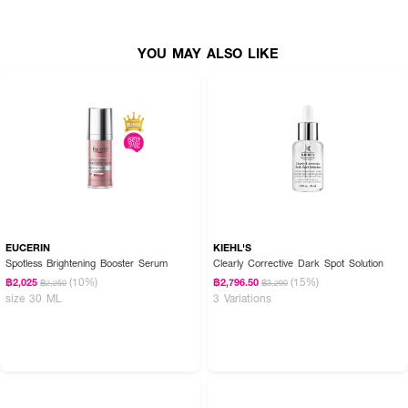
How To Use:
● ทำความสะอาดผิวหน้าให้หมดจด
YOU MAY ALSO LIKE
● ทาเซรั่มให้ทั่วใบหน้าและลำคอเป็นประจำทุกวัน
● เน้นย้ำบริเวณที่มีรอยดำ จุดด่างดำ หรือบริเวณที่สีผิวไม่สม่ำเสมอ
● ควรใช้เป็นประจำอย่างน้อยวันละ 2 ครั้ง (เช้าและก่อนนอน) หรือได้บ่อยตามที่
ต้องการ
Active Ingredients:
NIACINAMIDE (VITAMIN B3), 3-O-ETHYL ASCORBIC ACID (VITAMIN C),
SODIUM HYALURONATE (8 TYPES), CYSTOSEIRA TAMARISCIFOLIA
EUCERIN
KIEHL'S
EXTRACT (RAINBOW ALGAE), PANCRATIUM MARITIMUM EXTRACT
Spotless Brightening Booster Serum
Clearly Corrective Dark Spot Solution
(SAND LILLY), HYDROLYZED COLLAGEN
(10%)
(15%)
฿2,025
฿2,796.50
฿2,250
฿3,290
size 30 ML
3 Variations
FAQ:
● รอยสิวที่ดำมากๆ จะจางลงไหมคะ? จางลงแน่นอนค่ะ ด้วยส่วนผสมของแซนด์
ลิลลี่ และวิตามินซีที่เน้นจัดการพิกเมนท์รอยดำโดยตรง หากใช้ต่อเนื่องเป็นประจำจะ
สังเกตเห็นว่ารอยค่อยๆ ซอฟต์ลงและเนียนไปกับผิวค่ะ