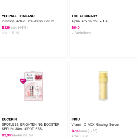
YERPALL THAILAND
THE ORDINARY
Intensive Active Strawberry Serum
Alpha Arbutin 2% + HA
(44%)
฿329
฿640
฿590
size 15 ML
2 Variations
EUCERIN
INGU
SPOTLESS BRIGHTENING BOOSTER
Vitamin C AOX Glowing Serum
SERUM 30ml.+SPOTLESS
(17%)
฿790
฿950
BRIGHTENING CLEANSING FOAM 150G
(20%)
฿2,300
฿2,880
size 30 ML