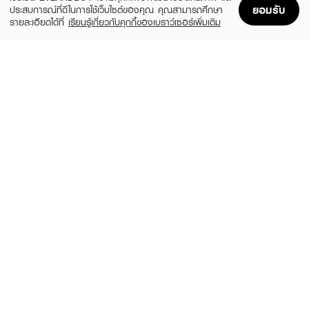
ยอมรับ
ประสบการณ์ที่ดีในการใช้เว็บไซต์ของคุณ คุณสามารถศึกษา
รายละเอียดได้ที่
เรียนรู้เกี่ยวกับคุกกี้ของเบราว์เซอร์เพิ่มเติม
Home
Home
Promotions
Promotions
Shopping Bag
Shopping Bag
Account
Account
CLINIQUE
ROUND LAB
Even Better Clinical Dark Spot Clearing
Vita Niacinamide Dark Spot Serum
Serum 30ML/1FLOZ
(50%)
฿360
฿720
(10%)
฿3,015
฿3,350
size 30 ML
2 Variations
PLANTNERY
PURICAS
Pomegranate Intense Serum
Plus Advanced Dragon's Blood C&E
Scar Gel
(13%)
฿199
฿229