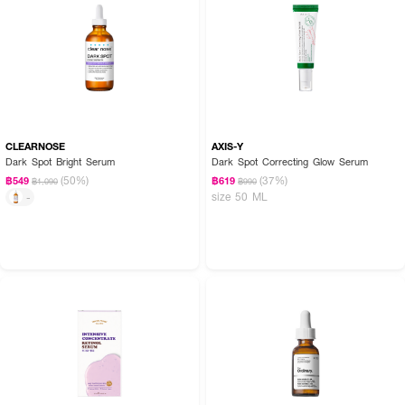
● ใช้ตอนเช้าแล้วหน้าจะมันไหมคะ? เนื้อเซรั่มเป็นสูตรน้ำที่บางเบามากค่ะ ซึมแล้วเนียน
ไปกับผิวเลย ไม่เพิ่มความมันระหว่างวันและไม่กวนเมคอัพแน่นอนค่ะ
● ต่างจากตัว Acne Care Serum (ซองสีฟ้า) อย่างไร? ตัวสีฟ้าจะเน้นเรื่องการ
คุมมันและลดโอกาสการเกิดสิวใหม่ค่ะ ส่วนตัว Dark Spot (ขวดสีม่วง) นี้จะเน้นเรื่อง
การกำจัดรอยดำที่เหลือทิ้งไว้และปรับสีผิวให้กระจ่างใสเป็นหลักค่ะ
CLEARNOSE
AXIS-Y
บอกลาจุดด่างดำ เผยผิวสว่างกระจ่างใสอิ่มน้ำในทุกวัน 🧸💖 ผิวเนียนใส มั่นใจใน
Dark Spot Bright Serum
Dark Spot Correcting Glow Serum
ทุกมุมมองกับ Clear Nose ค่ะ
(50%)
(37%)
฿549
฿619
฿1,090
฿990
size 50 ML
-