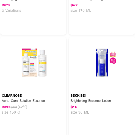
฿670
฿480
2 Variations
size 170 ML
CLEARNOSE
SEKKISEI
Acne Care Solution Essence
Brightening Essence Lotion
(42%)
฿399
฿149
฿690
size 150 G
size 30 ML