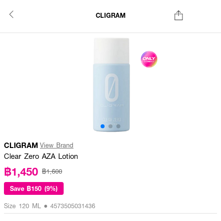
CLIGRAM
CLIGRAM
View Brand
Clear Zero AZA Lotion
฿1,450
฿1,600
Save
฿150 (9%)
Size 120 ML • 4573505031436