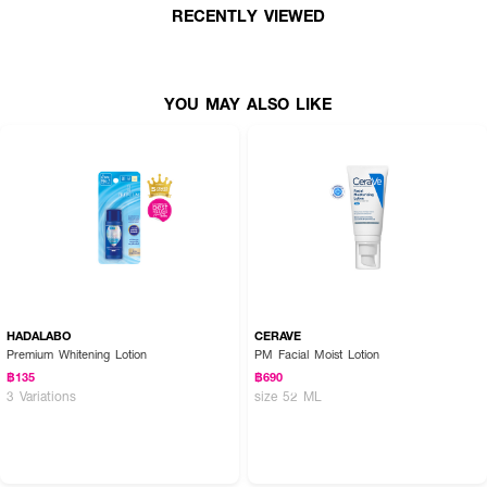
RECENTLY VIEWED
● ให้ผิวเรียบเนียน กระจ่างใส และแข็งแรง
● เหมาะสำหรับผิวมันและผิวที่เกิดรอยแดงได้ง่าย
● มี Azelaic Acid Derivatives ช่วยผลัดเซลล์ผิว และปรับสมดุลความมันส่วนเกิน
YOU MAY ALSO LIKE
● มี Totarol สารสกัดจากต้นโททารา ดูแลปัญหาสิว รูขุมขน เพื่อผิวดูเรียบเนียน
ไม่หยาบกร้าน
● มีวิตามินซี 3 ชนิด ช่วยให้ผิวกระจ่างใส
● FDA Registration no. 10-2-6800042373
How To Use :
● หลังล้างหน้า เทโลชั่นน้ำใส่ฝ่ามือในปริมาณที่เหมาะสม
HADALABO
CERAVE
● นวดให้ซึมซาบลงสู่ผิวทั่วใบหน้า
Premium Whitening Lotion
PM Facial Moist Lotion
฿135
฿690
● ใช้ได้ทั้งเช้า - เย็น
3 Variations
size 52 ML
💦 ผิวใส ไร้สิว ด้วย CLIGRAM Clear Zero AZA Lotion 💖