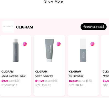
Show More
CLIGRAM
ซื้อสินค้าแบรนด์นี้
ผลลัพธ์ที่ได้:
โลชั่นน้ำเนื้อบางเบา ผสานคุณค่าจาก Azelaic Acid Derivatives, Totarol และ
วิตามินซี 3 ชนิด ช่วยดูแลปัญหารูขุมขน ปรับสมดุลผิวอย่างอ่อนโยน ให้ผิวเรียบ
เนียน กระจ่างใส และแข็งแรง เหมาะสำหรับผิวมันและผิวที่เกิดรอยแดงได้ง่าย
CLIGRAM
CLIGRAM
CLIGRAM
CLI
Moist Cushion Wash
Quick Cleanse
Atf Essence
Kojib
(5%)
(9%)
(6%)
฿930
฿1,170
฿2,550
฿2,4
฿980
฿1,280
฿2,700
● คลิแกรม เคลียร์ ซีโร่ อาสะ โลชั่น
2 Variations
size 150 G
size 30 ML
size
● โลชั่นน้ำเนื้อบางเบา
● ช่วยดูแลปัญหารูขุมขน
● ปรับสมดุลผิวอย่างอ่อนโยน