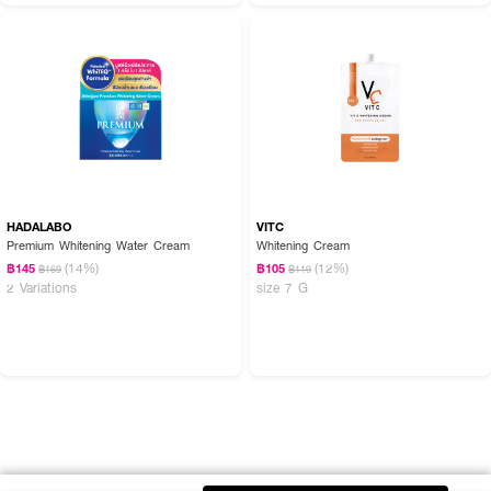
HADALABO
VITC
Premium Whitening Water Cream
Whitening Cream
(14%)
(12%)
฿145
฿105
฿169
฿119
2 Variations
size 7 G