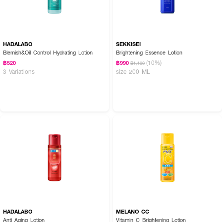
HADALABO
SEKKISEI
Blemish&Oil Control Hydrating Lotion
Brightening Essence Lotion
(10%)
฿520
฿990
฿1,100
3 Variations
size 200 ML
HADALABO
MELANO CC
Anti Aging Lotion
Vitamin C Brightening Lotion