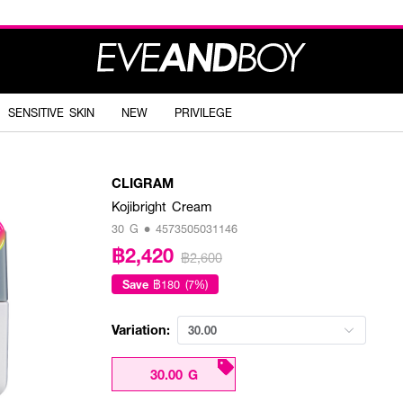
SENSITIVE SKIN
NEW
PRIVILEGE
CLIGRAM
Kojibright Cream
30 G • 4573505031146
฿2,420
฿2,600
Save
฿180 (7%)
Variation:
30.00
30.00 G