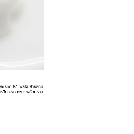
ซิริซิก K2 พร้อมสารสกัด
่เหนียวเหนอะหนะ พร้อมช่วย