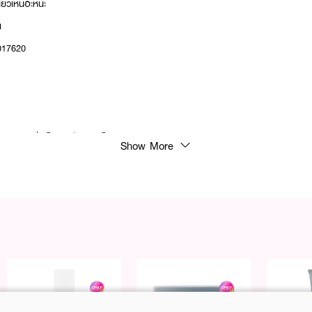
นียวเหนอะหนะ
น
017620
ร์หรือเซรั่มเป็นประจำ เช้า-เย็น
Show More
ให้ทั่วใบหน้าและนวดเบาๆ จนเนื้อครีมซึมเข้าสู่ผิว