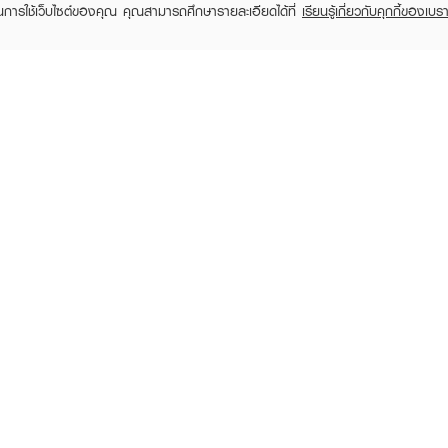
ในการใช้เว็บไซต์ของคุณ คุณสามารถศึกษารายละเอียดได้ที่
เรียนรู้เกี่ยวกับคุกกี้ของเบรา
CLIGRAM
CLIGRAM
C
Atf Essence
Kojibright Cream
All
฿2,550
฿2,420
฿1,27
฿2,700
฿2,600
(6%)
(7%)
RECENTLY VIEWED