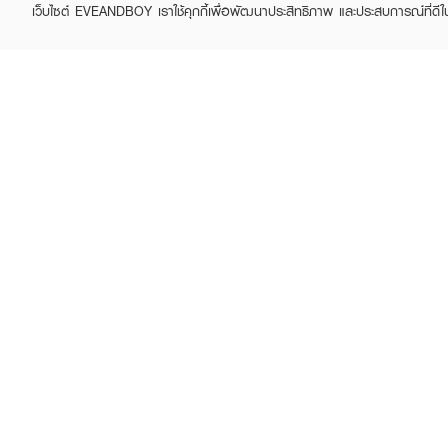
เว็บไซต์ EVEANDBOY เราใช้คุกกี้เพื่อพัฒนาประสิทธิภาพ และประสบการณ์ที่ดี
CLIGRAM
CLIGRAM
Moist Cushion Wash
Quick Cleanse
฿930
฿1,170
฿980
฿1,280
(5%)
(9%)