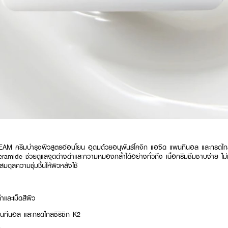
M ครีมบำรุงผิวสูตรอ่อนโยน อุดมด้วยอนุพันธ์โคจิก แอซิด แพนทีนอล และกรดไกล
mide ช่วยดูแลจุดด่างดำและความหมองคล้ำได้อย่างทั่วถึง เนื้อครีมซึมซาบง่าย ไม
บสมดุลความชุ่มชื้นให้ผิวหลังใช้
และเม็ดสีผิว
พนทีนอล และกรดไกลซิริซิก K2