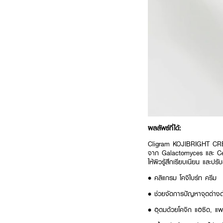
ผลลัพธ์ที่ได้:
Cligram KOJIBRIGHT CREA
จาก Galactomyces และ Cera
ให้ผิวรู้สึกเรียบเนียน และปรั
• คลิแกรม โคจิไบร์ท ครีม
• ช่วยจัดการปัญหาจุดด่างดำ
• อุดมด้วยโคจิก แอซิด, แ