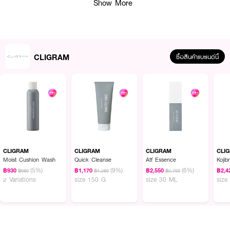
Show More
CLIGRAM
ซื้อสินค้าแบรนด์นี้
ผลลัพธ์ที่ได้:
● อุดมด้วย
Galactomyces Ferment Filtrate
นวัตกรรมจากญี่ปุ่น ช่วยบำรุงผิว
CLIGRAM
CLIGRAM
CLIGRAM
CLI
อย่างล้ำลึก
Moist Cushion Wash
Quick Cleanse
Atf Essence
Kojib
● มี
Kojic Dipalmitate
สารดูแลผิวจากโคจิ ช่วยให้ผิวแลดูสม่ำเสมอ
(5%)
(9%)
(6%)
฿930
฿1,170
฿2,550
฿2,4
฿980
฿1,280
฿2,700
2 Variations
size 150 G
size 30 ML
size
● ส่วนผสมวิตามินและเปปไทด์ บำรุงผิวให้แข็งแรง
● มอบความชุ่มชื้นและช่วยต่อต้านอนุมูลอิสระไปพร้อมกัน
● เนื้อโลชั่นซึมง่าย ไม่เหนียวเหนอะหนะ เหมาะสำหรับใช้เป็นขั้นตอนแรกหลังล้างหน้า