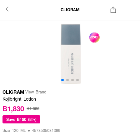
CLIGRAM
CLIGRAM
View Brand
Kojibright Lotion
฿1,830
฿1,980
Save
฿150 (8%)
Size 120 ML • 4573505031399