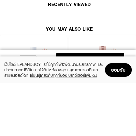
RECENTLY VIEWED
YOU MAY ALSO LIKE
ADD TO BAG
เว็บไซต์ EVEANDBOY เราใช้คุกกี้เพื่อพัฒนาประสิทธิภาพ และ
ยอมรับ
ประสบการณ์ที่ดีในการใช้เว็บไซต์ของคุณ คุณสามารถศึกษา
รายละเอียดได้ที่
เรียนรู้เกี่ยวกับคุกกี้ของเบราว์เซอร์เพิ่มเติม
Home
Home
Promotions
Promotions
Shopping Bag
Shopping Bag
Account
Account
CERAVE
EUCERIN
Daily Moisturizing Lotion
Spotless Brightening Skin Tone Perfecting
Body Lotion
฿290
(10%)
฿531
฿590
size 88 ML
size 250 ML