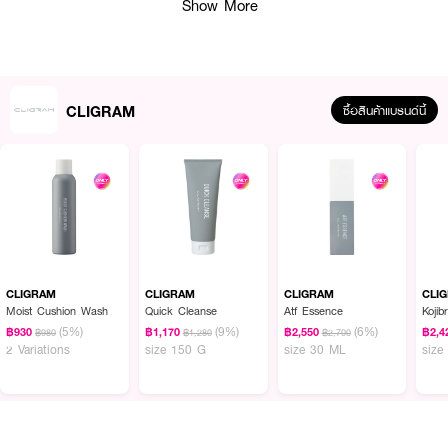
Show More
· กลิ่นหอมอ่อนโยน ใช้ได้ทุกวัน
· FDA Registration No. : 10-2-6800017624
CLIGRAM
ซื้อสินค้าแบรนด์นี้
How To Use :
ใช้ในตอนกลางคืน หลังจากเตรียมผิวด้วยโทนเนอร์ ฯลฯ ให้ใช้ในปริมาณที่เหมาะสม
(ปั๊ม 2-3 ครั้งโดยประมาณ) ทาให้ทั่วใบหน้าอย่างสม่ำเสมอ
CLIGRAM
CLIGRAM
CLIGRAM
CLI
Moist Cushion Wash
Quick Cleanse
Atf Essence
Kojib
(5%)
(9%)
(6%)
฿930
฿1,170
฿2,550
฿2,4
฿980
฿1,280
฿2,700
2 Variations
size 150 G
size 30 ML
size