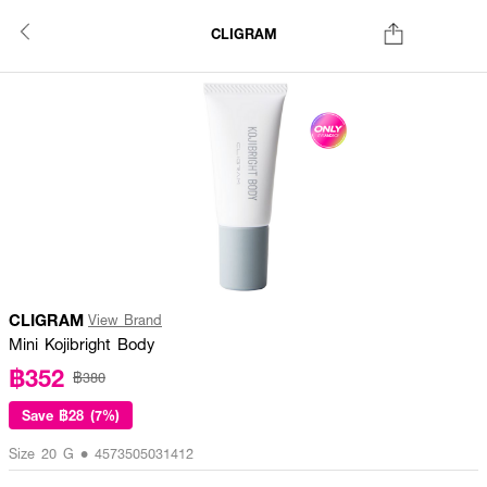
CLIGRAM
CLIGRAM
View Brand
Mini Kojibright Body
฿352
฿380
Save
฿28 (7%)
Size 20 G • 4573505031412