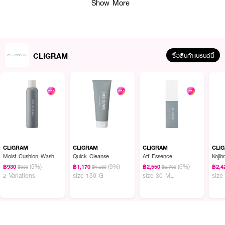
Show More
CLIGRAM
ซื้อสินค้าแบรนด์นี้
จุดเด่น:
• เนื้อเจลนวัตกรรมใหม่ ช่วยละลายเครื่องสำอางโดยไม่ต้องถูแรง
CLIGRAM
CLIGRAM
CLIGRAM
CLI
• อุดมด้วย
Human-type Ceramide
และ
Adsorptive Hyaluronic Acid
จาก
Moist Cushion Wash
Quick Cleanse
Atf Essence
Kojib
ญี่ปุ่น ช่วยเสริมปราการผิว
(5%)
(9%)
(6%)
฿930
฿1,170
฿2,550
฿2,4
฿980
฿1,280
฿2,700
2 Variations
size 150 G
size 30 ML
size
• มี
NMF (Natural Moisturizing Factor)
ช่วยคงสมดุลความชุ่มชื้น
• ส่วนผสมบำรุง เช่น น้ำมันโรสฮิป, แพนทีนอล, อัลลานโทอิน และโทโคฟีรอล
(วิตามินอี)
• เหมาะสำหรับผู้ที่ต้องการความสะอาดล้ำลึกแต่ไม่ทำร้ายผิว