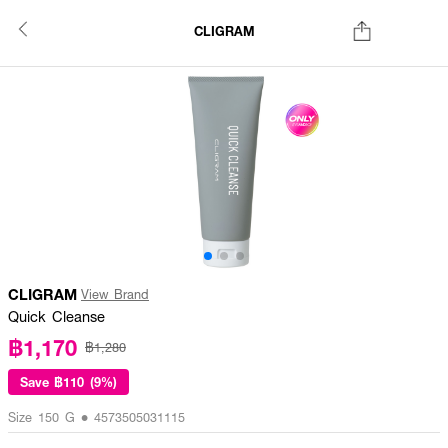
CLIGRAM
CLIGRAM
View Brand
Quick Cleanse
฿1,170
฿1,280
Save
฿110 (9%)
Size 150 G • 4573505031115