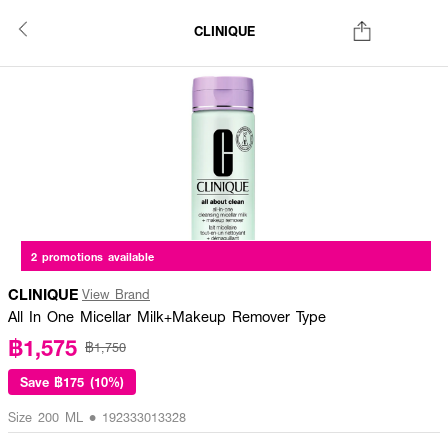
CLINIQUE
2 promotions available
CLINIQUE
View Brand
All In One Micellar Milk+Makeup Remover Type
฿1,575
฿1,750
Save
฿175 (10%)
Size 200 ML • 192333013328