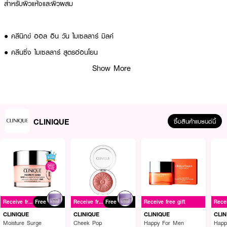
สำหรับผิวแห้งและผิวผสม
● คลีนิกข์ ออล อิน วัน ไมเซลลาร์ มิลค์
● คลีนซิ่ง ไมเซลลาร์ สูตรอ่อนโยน
Show More
● เช็ดเครื่องสำอางสะอาดหมดจด
● บำรุงผิวให้นุ่มชุ่มชื้น
● ไม่ทำให้ผิวแห้งตึง
● เหมาะสำหรับผิวแห้งและผิวผสม
CLINIQUE
ซื้อสินค้าแบรนด์นี้
● Algae Extract ให้ความชุ่มชื้น
● Vitamin E ปกป้องผิวจากมลภาวะ
● Cucumber Extract ปลอบประโลมผิว
● Panthenol ลดรอยแดง
Receive free gift
Free
Receive free gift
Free
Receive free gift
How To Use :
CLINIQUE
CLINIQUE
CLINIQUE
CLIN
Moisture Surge
Cheek Pop
Happy For Men
Happ