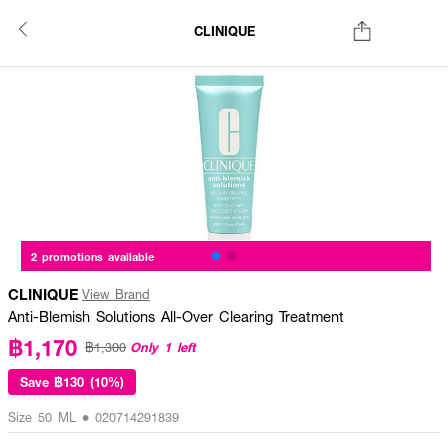
CLINIQUE
2 promotions available
CLINIQUE
View Brand
Anti-Blemish Solutions All-Over Clearing Treatment
฿1,170
Only 1 left
฿1,300
Save
฿130 (10%)
Size 50 ML • 020714291839