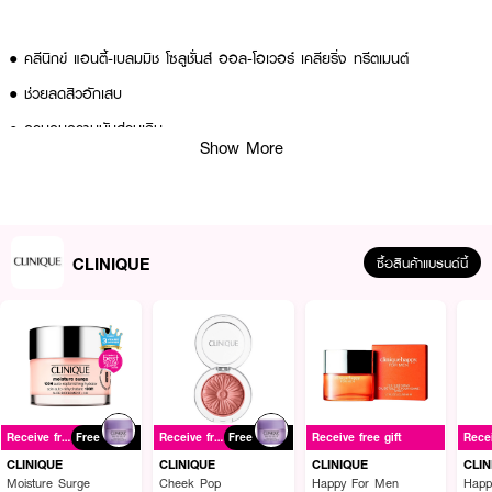
● คลีนิกข์ แอนตี้-เบลมมิช โซลูชั่นส์ ออล-โอเวอร์ เคลียริ่ง ทรีตเมนต์
● ช่วยลดสิวอักเสบ
● ควบคุมความมันส่วนเกิน
Show More
● เติมความชุ่มชื้นให้ผิวไม่แห้งลอก
● ช่วยปลอบประโลมผิว
● ลดรอยแดงจากสิว
CLINIQUE
ซื้อสินค้าแบรนด์นี้
● สูตรอ่อนโยน
● เหมาะสำหรับผิวบอบบางเป็นสิวง่าย
How To Use :
● ทาทรีตเมนต์ให้ทั่วใบหน้า หลังทำความสะอาดผิว
Receive free gift
Free
Receive free gift
Free
Receive free gift
● ใช้เป็นประจำทุกเช้าและเย็น
CLINIQUE
CLINIQUE
CLINIQUE
CLIN
Moisture Surge
Cheek Pop
Happy For Men
Happ