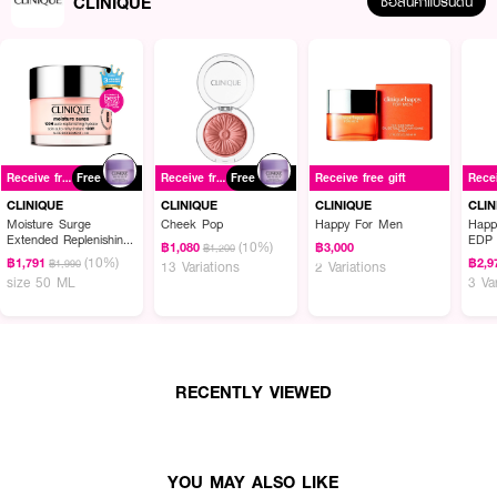
CLINIQUE
ซื้อสินค้าแบรนด์นี้
Receive free gift
Free
Receive free gift
Free
Receive free gift
CLINIQUE
CLINIQUE
CLINIQUE
CLIN
Moisture Surge
Cheek Pop
Happy For Men
Happ
Extended Replenishing
EDP
(10%)
฿1,080
฿3,000
฿1,200
Hydrator
(10%)
฿1,791
฿2,9
฿1,990
13 Variations
2 Variations
size 50 ML
3 Va
RECENTLY VIEWED
YOU MAY ALSO LIKE