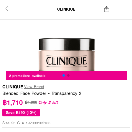
CLINIQUE
2 promotions available
CLINIQUE
View Brand
Blended Face Powder - Transparency 2
฿1,710
Only 2 left
฿1,900
Save
฿190 (10%)
Size 25 G • 192333102183