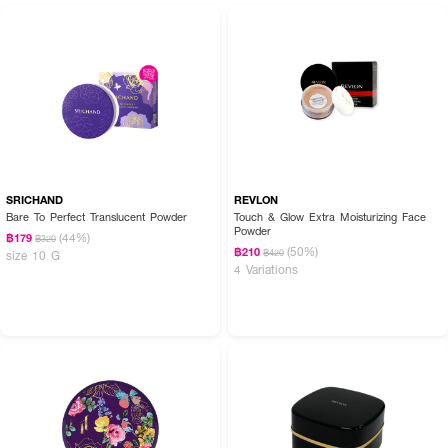
SRICHAND
REVLON
Bare To Perfect Translucent Powder
Touch & Glow Extra Moisturizing Face
Powder
(44%)
฿179
฿320
(50%)
฿210
฿420
size 10 G
4 Variations