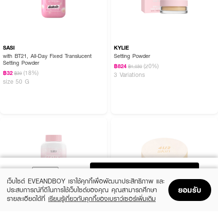
SASI
KYLIE
with BT21, All-Day Fixed Translucent
Setting Powder
Setting Powder
(20%)
฿824
฿1,030
(18%)
฿32
฿39
3 Variations
size 50 G
ADD TO BAG
เว็บไซต์ EVEANDBOY เราใช้คุกกี้เพื่อพัฒนาประสิทธิภาพ และ
ยอมรับ
ประสบการณ์ที่ดีในการใช้เว็บไซต์ของคุณ คุณสามารถศึกษา
รายละเอียดได้ที่
เรียนรู้เกี่ยวกับคุกกี้ของเบราว์เซอร์เพิ่มเติม
Home
Home
Promotions
Promotions
Shopping Bag
Shopping Bag
Account
Account
SASI
4U2