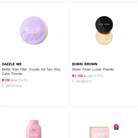
DAZZLE ME
BOBBI BROWN
Better than Filter Double Kill Two Way
Sheer Finish Loose Powder
Cake Powder
(10%)
฿1,755
฿1,950
(52%)
฿125
฿259
5 Variations
8 Variations