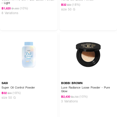
- Light
(18%)
฿32
฿39
(10%)
฿1,620
฿1,800
size 50 G
8 Variations
SASI
BOBBI BROWN
Super Oil Control Powder
Luxe Radiance Loose Powder - Pure
Glow
(18%)
฿32
฿39
(10%)
฿2,430
฿2,700
size 50 G
3 Variations