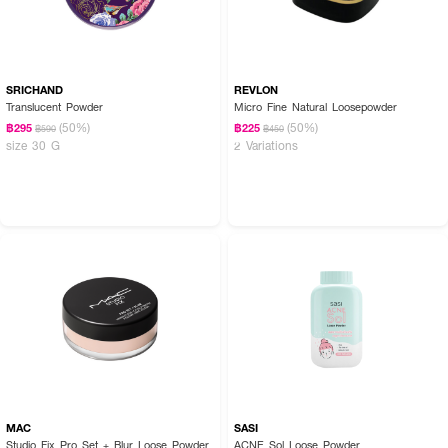
SRICHAND
REVLON
Translucent Powder
Micro Fine Natural Loosepowder
(50%)
(50%)
฿295
฿225
฿590
฿450
size 30 G
2 Variations
MAC
SASI
Studio Fix Pro Set + Blur Loose Powder
ACNE Sol Loose Powder