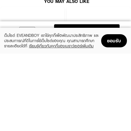
YOU MAY ALSO LIKE
ADD TO BAG
เว็บไซต์ EVEANDBOY เราใช้คุกกี้เพื่อพัฒนาประสิทธิภาพ และ
ยอมรับ
ประสบการณ์ที่ดีในการใช้เว็บไซต์ของคุณ คุณสามารถศึกษา
รายละเอียดได้ที่
เรียนรู้เกี่ยวกับคุกกี้ของเบราว์เซอร์เพิ่มเติม
Home
Home
Promotions
Promotions
Shopping Bag
Shopping Bag
Account
Account
SRICHAND
REVLON
Bare To Perfect Translucent Powder
Touch & Glow Extra Moisturizing Face
Powder
(44%)
฿179
฿320
(50%)
฿210
฿420
size 10 G
4 Variations