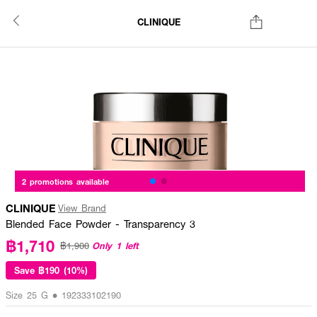
CLINIQUE
2 promotions available
CLINIQUE
View Brand
Blended Face Powder - Transparency 3
฿1,710
Only 1 left
฿1,900
Save
฿190 (10%)
Size 25 G • 192333102190