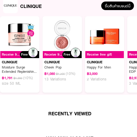
CLINIQUE
ซื้อสินค้าแบรนด์นี้
Receive free gift
Free
Receive free gift
Free
Receive free gift
CLINIQUE
CLINIQUE
CLINIQUE
CLIN
Moisture Surge
Cheek Pop
Happy For Men
Happ
Extended Replenishing
EDP
(10%)
฿1,080
฿3,000
฿1,200
Hydrator
(10%)
฿1,791
฿2,9
฿1,990
13 Variations
2 Variations
size 50 ML
3 Va
RECENTLY VIEWED