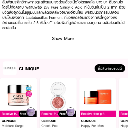
สัมผัสประสิทธิภาพการดูแลสิวแบบเร่งด่วนด้วยเนื้อไฮโดรเจลใส บางเบา ซึมซาบไว
โดยไม่ทิ้งคราบ ผสานพลัง 2% Pure Salicylic Acid ที่เข้มข้นขึ้นเป็น 2 เท่า* ช่วย
ขจัดสิ่งอุดตันในรูขุมขนและผลัดเซลล์ผิวอย่างอ่อนโยน พร้อมนวัตกรรมปลอบ
ประโลมผิวจาก Lactobacillus Ferment ที่ช่วยลดรอยแดงจากสิวให้ดูจางลง
อย่างรวดเร็วภายใน 2.5 ชั่วโมง** มอบผิวที่ดูสะอาดและควบคุมความมันส่วนเกินได้
ตลอดวัน
Show More
● คลินิกข์ คลินิกคัล แอดวานซ์ เคลียริ่ง เจล
● 2% Pure Salicylic Acid พลัง BHA เข้มข้น ช่วยสลายสิ่งอุดตันลึกถึงรูขุมขน
และลดการสะสมของแบคทีเรีย
CLINIQUE
ซื้อสินค้าแบรนด์นี้
● Fast-Acting Formula เริ่มทำงานทันทีที่ใช้ ช่วยให้ขนาดของสิวดูเล็กลงภายใน 1
ชั่วโมง*
● Witch Hazel & Laminaria Saccharina สารสกัดจากพืชและสาหร่ายธรรมชาติ
ช่วยควบคุมความมันและกระชับรูขุมขน
● Lactobacillus Ferment & Sucrose คอมเพล็กซ์พิเศษที่ช่วยปลอบประโลมผิว
ลดอาการระคายเคืองและรอยแดงอย่างรวดเร็ว
● Invisible Finish เนื้อเจลใส แห้งไว สามารถทาเมคอัพทับได้ทันทีโดยไม่เป็นขุย
Receive free gift
Free
Receive free gift
Free
Receive free gift
CLINIQUE
CLINIQUE
CLINIQUE
CLIN
● 2-Way Usage ใช้แต้มเฉพาะจุดเพื่อกำจัดสิว หรือทาบางๆ ทั่วใบหน้าเพื่อ
Moisture Surge
Cheek Pop
Happy For Men
Happ
ป้องกันการเกิดสิวใหม่