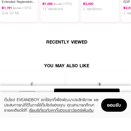
Extended Replenishing
EDP
(10%)
฿1,080
฿3,000
฿1,200
Hydrator
(10%)
● Dermatologist Developed ผ่านการทดสอบโดยแพทย์ผิวหนัง และผ่านการ
฿1,791
฿2,9
฿1,990
13 Variations
2 Variations
size 50 ML
3 Va
ทดสอบการแพ้
● 100% Fragrance Free ปราศจากน้ำหอม, พาราเบน, พทาเลท และน้ำมัน (Oil-
free)
● Non-Comedogenic สูตรไม่ก่อให้เกิดการอุดตัน
RECENTLY VIEWED
How To Use:
YOU MAY ALSO LIKE
● การแต้มเฉพาะจุด (Spot Treatment): ใช้คอตตอนบัดหรือนิ้วมือที่สะอาด แต้ม
เนื้อเจลบางๆ ลงบนบริเวณที่เป็นสิวหรือกำลังจะขึ้น
● การใช้ทั่วใบหน้า (Preventative): ทาเจลบางๆ ทั่วใบหน้าหลังล้างหน้าวันละ 2
ครั้ง (เช้า-เย็น) เพื่อป้องกันการอุดตัน
● เคล็ดลับ: ตามด้วยมอยส์เจอไรเซอร์สูตรปราศจากน้ำมัน หากผิวเกิดอาการแห้ง
ADD TO BAG
หรือลอก ให้ลดปริมาณการใช้เหลือวันละครั้งหรือวันเว้นวัน
เว็บไซต์ EVEANDBOY เราใช้คุกกี้เพื่อพัฒนาประสิทธิภาพ และ
ยอมรับ
ประสบการณ์ที่ดีในการใช้เว็บไซต์ของคุณ คุณสามารถศึกษา
รายละเอียดได้ที่
เรียนรู้เกี่ยวกับคุกกี้ของเบราว์เซอร์เพิ่มเติม
Home
Home
Promotions
Promotions
Shopping Bag
Shopping Bag
Account
Account
Active Ingredients:
2% SALICYLIC ACID, WITCH HAZEL, LAMINARIA SACCHARINA
LA ROCHE POSAY
THE ORDINARY