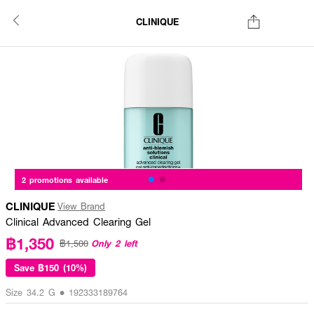
CLINIQUE
2 promotions available
CLINIQUE
View Brand
Clinical Advanced Clearing Gel
฿1,350
Only 2 left
฿1,500
Save
฿150 (10%)
Size 34.2 G • 192333189764