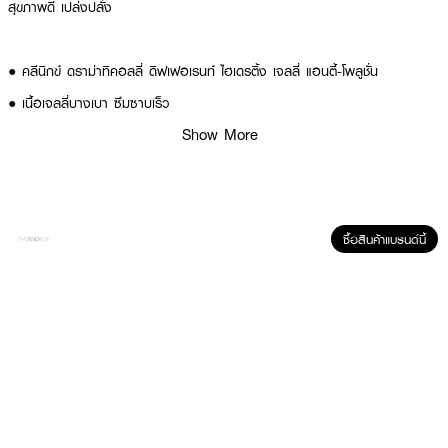
สุขภาพดี เปล่งปลั่ง
● คลีนิกข์ ดราม่าทิคอลลี่ ดิฟเฟอเรนท์ ไฮเดรติ้ง เจลลี่ แอนตี้-โพลูชั่น
● เนื้อเจลลี่บางเบา ซึมซาบเร็ว
Show More
● เติมความชุ่มชื้นให้ผิว
● ปกป้องผิวจากมลภาวะ
● ให้ผิวแข็งแรง สุขภาพดี เปล่งปลั่ง
● ไม่มีส่วนผสมของพาราเบนและน้ำหอม
ซื้อสินค้าแบรนด์นี้
● พัฒนาสูตรโดยแพทย์ผิวหนัง
● ผ่านการทดสอบการแพ้
How To Use :
● ลูบไล้ Clinique Dramatically Different Hydrating Jelly Anti-Pollution ทั่ว
ใบหน้า เป็นประจำเช้า-เย็น