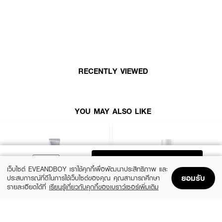
💦 ผิวใสเด้ง อิ่มน้ำ ด้วย CLINIQUE Dramatically Different Hydrating Jelly
💖
RECENTLY VIEWED
YOU MAY ALSO LIKE
ADD TO BAG
เว็บไซต์ EVEANDBOY เราใช้คุกกี้เพื่อพัฒนาประสิทธิภาพ และ
ยอมรับ
ประสบการณ์ที่ดีในการใช้เว็บไซต์ของคุณ คุณสามารถศึกษา
รายละเอียดได้ที่
เรียนรู้เกี่ยวกับคุกกี้ของเบราว์เซอร์เพิ่มเติม
Home
Home
Promotions
Promotions
Shopping Bag
Shopping Bag
Account
Account
MELANO CC
SRICHAND