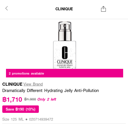
CLINIQUE
2 promotions available
CLINIQUE
View Brand
Dramatically Different Hydrating Jelly Anti-Pollution
฿1,710
Only 2 left
฿1,900
Save
฿190 (10%)
Size 125 ML • 020714939472