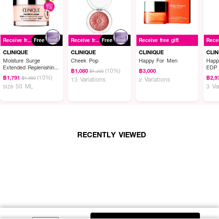
Receive free gift
Free
Receive free gift
Free
Receive free gift
CLINIQUE
CLINIQUE
CLINIQUE
CLIN
Moisture Surge
Cheek Pop
Happy For Men
Happ
Extended Replenishing
EDP
(10%)
฿1,080
฿3,000
฿1,200
Hydrator
(10%)
฿1,791
฿2,9
฿1,990
13 Variations
2 Variations
size 50 ML
3 Va
RECENTLY VIEWED