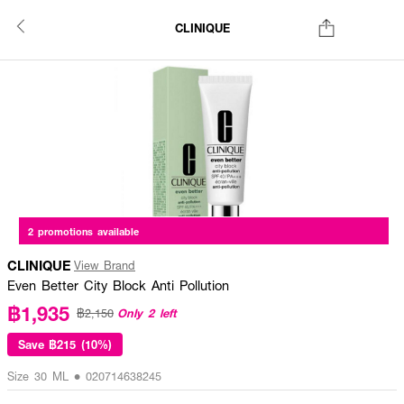
CLINIQUE
2 promotions available
CLINIQUE
View Brand
Even Better City Block Anti Pollution
฿1,935
Only 2 left
฿2,150
Save
฿215 (10%)
Size 30 ML • 020714638245