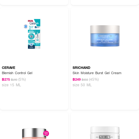
CERAVE
SRICHAND
Blemish Control Gel
Skin Moisture Burst Gel Cream
(5%)
(45%)
฿275
฿249
฿290
฿455
size 15 ML
size 50 ML