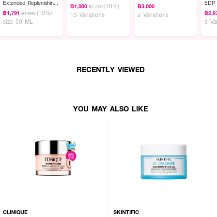
Extended Replenishing
EDP
(10%)
฿1,080
฿3,000
฿1,200
Hydrator
(10%)
฿1,791
฿2,9
฿1,990
13 Variations
2 Variations
size 50 ML
3 Va
RECENTLY VIEWED
YOU MAY ALSO LIKE
CLINIQUE
SKINTIFIC