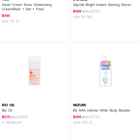
Hazel Cream Snow Moisturising
Glycolic-Bright Instant Glowing Serum
Cream(Pack 1 Get 1 Free)
(25%)
฿599
฿799
฿490
size 30 ML
size 50 G
BIO OIL
MIZUMI
Bio Oil
B3 AHA Intense White Body Booster
(26%)
(57%)
฿279
฿299
฿375
฿690
4 Variations
size 250 G