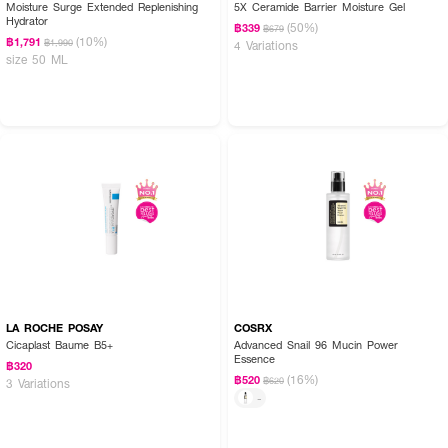
Moisture Surge Extended Replenishing
5X Ceramide Barrier Moisture Gel
Hydrator
(50%)
฿339
฿679
(10%)
฿1,791
฿1,990
4 Variations
size 50 ML
LA ROCHE POSAY
COSRX
Cicaplast Baume B5+
Advanced Snail 96 Mucin Power
Essence
฿320
(16%)
฿520
฿620
3 Variations
-