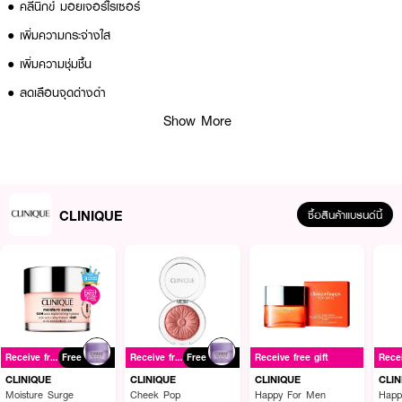
● คลีนิกข์ มอยเจอร์ไรเซอร์
● เพิ่มความกระจ่างใส
● เพิ่มความชุ่มชื้น
● ลดเลือนจุดด่างดำ
Show More
● ลดความเข้มข้นของเม็ดสี
● ลดความหมองคล้ำ รอยแดง
● ลดการเกิดจุดด่างดำในอนาคต
● ปริมาณ 50 ml.
CLINIQUE
ซื้อสินค้าแบรนด์นี้
How to Use :
ใช้ผลิตภัณฑ์วันละ 2 ครั้ง หลังการใช้ EvenBetter Clinical Dark Spot
Corrector หรือระบบดูแลผิว 3ขั้นตอนที่เหมาะกับผิว โดยทาผลิตภัณฑ์ให้ทั่วทั้ง
ใบหน้าหลีกเลี่ยงบริเวณรอบดวงตาจากนั้นจึงทา Even Better City BlockAnti-
Pollution SPF 40/PA+++ เพื่อปกป้องผิวจากแสงแดดในเวลาเช้า
Receive free gift
Free
Receive free gift
Free
Receive free gift
CLINIQUE
CLINIQUE
CLINIQUE
CLIN
Moisture Surge
Cheek Pop
Happy For Men
Happ