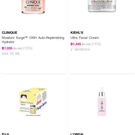
CLINIQUE
KIEHL'S
Moisture Surge™ 100H Auto-Replenishing
Ultra Facial Cream
Hydrator
(15%)
฿1,445
฿1,700
(10%)
฿1,035
฿1,150
2 Variations
size 30 ML
FUJI
L'OREAL