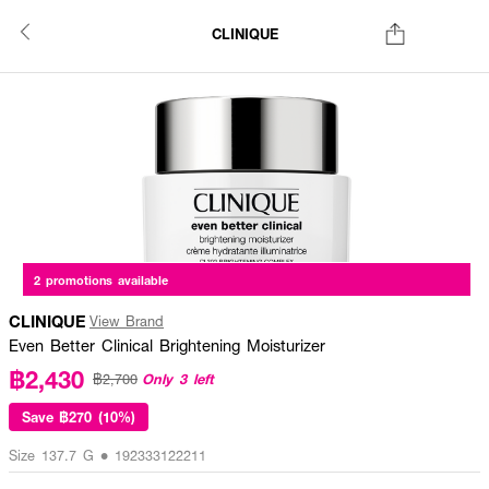
CLINIQUE
2 promotions available
CLINIQUE
View Brand
Even Better Clinical Brightening Moisturizer
฿2,430
Only 3 left
฿2,700
Save
฿270 (10%)
Size 137.7 G • 192333122211