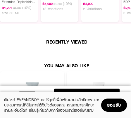
💦 ผิวสะอาดใส ไม่แห้งตึง ด้วย CLINIQUE Liquid Facial Soap Mild 💖
Extended Replenishing
EDP
(10%)
฿1,080
฿3,000
฿1,200
Hydrator
(10%)
฿1,791
฿2,9
฿1,990
13 Variations
2 Variations
size 50 ML
3 Va
RECENTLY VIEWED
YOU MAY ALSO LIKE
ADD TO BAG
เว็บไซต์ EVEANDBOY เราใช้คุกกี้เพื่อพัฒนาประสิทธิภาพ และ
ยอมรับ
ประสบการณ์ที่ดีในการใช้เว็บไซต์ของคุณ คุณสามารถศึกษา
รายละเอียดได้ที่
เรียนรู้เกี่ยวกับคุกกี้ของเบราว์เซอร์เพิ่มเติม
Home
Home
Promotions
Promotions
Shopping Bag
Shopping Bag
Account
Account
MEDIHEAL
CLEARNOSE