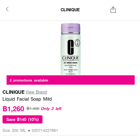
CLINIQUE
2 promotions available
CLINIQUE
View Brand
Liquid Facial Soap Mild
฿1,260
Only 2 left
฿1,400
Save
฿140 (10%)
Size 200 ML • 020714227661