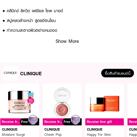
● คลีนิกข์ ลิควิด เฟเชียล โซพ มายด์
● สบู่เหลวล้างหน้า สูตรอ่อนโยน
● ทำความสะอาดผิวอย่างหมดจด
● ไม่ทำให้ผิวแห้งตึง
Show More
● รักษาสมดุลความชุ่มชื้น
● เตรียมผิวให้พร้อมสำหรับการบำรุง
● เหมาะสำหรับผิวผสมค่อนข้างแห้ง ถึง ผิวผสม
CLINIQUE
ซื้อสินค้าแบรนด์นี้
How To Use :
● กดสบู่เหลวลงบนฝ่ามือที่เปียก
● ถูให้เกิดฟอง แล้วนวดเบาๆ ให้ทั่วใบหน้าและลำคอ
● ล้างออกด้วยน้ำสะอาด
Receive free gift
Free
Receive free gift
Free
Receive free gift
CLINIQUE
CLINIQUE
CLINIQUE
CLIN
Moisture Surge
Cheek Pop
Happy For Men
Happ