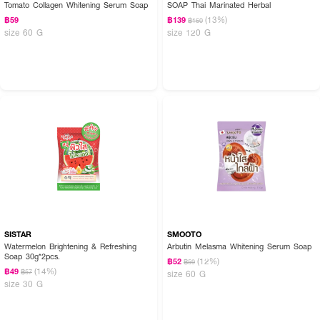
Tomato Collagen Whitening Serum Soap
SOAP Thai Marinated Herbal
(13%)
฿59
฿139
฿160
size 60 G
size 120 G
SISTAR
SMOOTO
Watermelon Brightening & Refreshing
Arbutin Melasma Whitening Serum Soap
Soap 30g*2pcs.
(12%)
฿52
฿59
(14%)
฿49
฿57
size 60 G
size 30 G