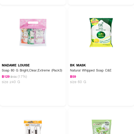
MADAME LOUISE
BK MASK
Soap 80 G Bright,Clear,Extreme (Pack3)
Natural Whipped Soap C&E
(17%)
฿129
฿59
฿156
size 240 G
size 60 G