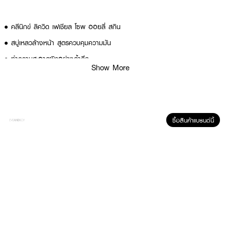
● คลีนิกข์ ลิควิด เฟเชียล โซพ ออยลี่ สกิน
● สบู่เหลวล้างหน้า สูตรควบคุมความมัน
● ทำความสะอาดผิวอย่างล้ำลึก
Show More
● ขจัดสิ่งสกปรกและความมันส่วนเกิน
● ไม่ทำให้ผิวแห้งตึง
● เหมาะสำหรับผิวผสมค่อนข้างมัน ถึง ผิวมัน
ซื้อสินค้าแบรนด์นี้
How To Use :
● กดสบู่เหลวลงบนฝ่ามือที่เปียก
● ถูให้เกิดฟอง แล้วนวดเบาๆ ให้ทั่วใบหน้าและลำคอ
● ล้างออกด้วยน้ำสะอาด
💦 ผิวสะอาดใส ไร้ความมัน ด้วย CLINIQUE Liquid Facial Soap Oily Skin