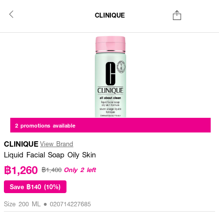
CLINIQUE
2 promotions available
CLINIQUE
View Brand
Liquid Facial Soap Oily Skin
฿1,260
Only 2 left
฿1,400
Save
฿140 (10%)
Size 200 ML • 020714227685