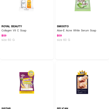
ROYAL BEAUTY
SMOOTO
Collagen Vit C Soap
Aloe-E Acne White Serum Soap
฿59
฿59
size 60 G
size 60 G
SISTAR
PELICAN