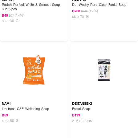
Radish Perfect White & Smooth Soap
Dot Washy Pore Clear Facial Soap
30g.*2pcs.
(12%)
฿230
฿260
(14%)
฿49
฿57
size 75 G
size 30 G
NAMI
DEITANSEKI
I’m fresh C&E Whitening Soap
Facial Soap
฿59
฿199
size 60 G
2 Variations