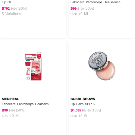
Lip Oil
Labocare Pantenolips Healssence
(20%)
(50%)
฿792
฿99
฿990
฿199
5 Variations
size 10 ML
MEDIHEAL
BOBBI BROWN
Labocare Pantenolips Healbalm
Lip Balm SPF15
(50%)
(10%)
฿99
฿1,035
฿199
฿1,150
size 10 ML
size 15 G