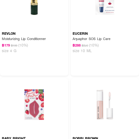
REVLON
EUCERIN
Moisturizing Lip Conditionner
Aquaphor SOS Lip Care
(10%)
(10%)
฿179
฿288
฿199
฿320
size 4 G
size 10 ML
BABY BRIGHT
BOBBI BROWN