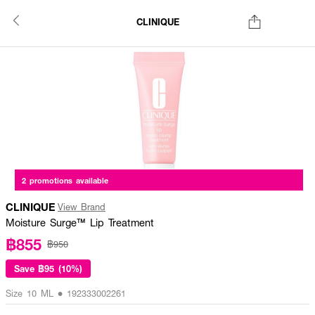
CLINIQUE
2 promotions available
CLINIQUE
View Brand
Moisture Surge™ Lip Treatment
฿855
฿950
Save
฿95 (10%)
Size 10 ML • 192333002261