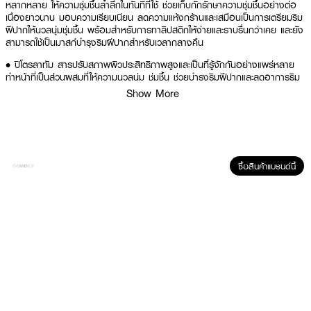
หลากหลาย ให้ความชุ่มชื้นล้ำลึกในทันทีที่ใช้ ช่วยเก็บกักรักษาความชุ่มชื้นอย่างต่อ
เนื่องยาวนาน มอบความเรียบเนียน ลดความแห้งกร้านและเสมือนเป็นการเตรียมริม
ฝีปากให้นวลนุ่มชุ่มชื้น พร้อมสำหรับการทาลิปสติกให้ง่ายและราบรื่นกว่าเคย และยัง
สามารถใช้เป็นมาสก์บำรุงริมฝีปากสำหรับเวลากลางคืน
• ปิโตรลาทัม สารปรับสภาพผิวประสิทธิภาพสูงและเป็นที่รู้จักกันอย่างแพร่หลาย
ทำหน้าที่เป็นส่วนผสมที่ให้ความนวลนุ่ม ชุ่มชื้น ช่วยบำรุงริมฝีปากและลดอาการริม
ฝีปากแห้ง
Show More
• มูรูมูรู บัตเตอร์ ช่วยเก็บกักรักษาความชุ่มชื้นเพื่อป้องกันการสูญเสียความชุ่มชื้น
จากริมฝีปาก
• เชีย บัตเตอร์ ส่วนผสมให้ความนุ่มนวล มอบความรู้สึกเนียนนุ่มให้กับริมฝีปาก
เชีย บัตเตอร์ ให้ประโยชน์ได้หลากหลาย โดยเฉพาะอย่างยิ่งช่วยในการปรับสภาพริม
ซื้อสินค้าแบรนด์นี้
ฝีปากให้เรียบเนียนยิ่งขึ้น
• เซราไมด์ เพิ่มความชุ่มชื้นให้กับริมฝีปาก และช่วยลดการสูญเสียน้ำผ่านการระเหย
ของน้ำออกจากชั้นผิว
How To Use :
ทาบนริมฝีปาก ใช้ได้ทั้งกลางวันและกลางคืน สามารถใช้เป็นมาสก์ 5 นาทีก่อนทา
ลิปสติก