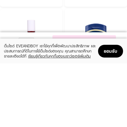
NOTIFY ME
เว็บไซต์ EVEANDBOY เราใช้คุกกี้เพื่อพัฒนาประสิทธิภาพ และ
ยอมรับ
ประสบการณ์ที่ดีในการใช้เว็บไซต์ของคุณ คุณสามารถศึกษา
รายละเอียดได้ที่
เรียนรู้เกี่ยวกับคุกกี้ของเบราว์เซอร์เพิ่มเติม
Home
Home
Promotions
Promotions
Shopping Bag
Shopping Bag
Account
Account
JOURNAL
VASELINE
Lip Oil
100% Petroleum Jelly
฿490
฿79
4 Variations
size 50 G