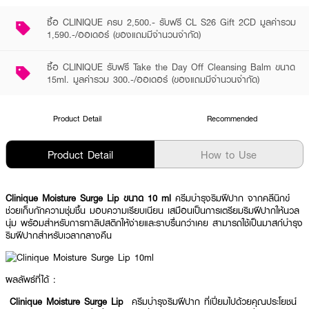
ซื้อ CLINIQUE ครบ 2,500.- รับฟรี CL S26 Gift 2CD มูลค่ารวม
1,590.-/ออเดอร์ (ของแถมมีจำนวนจำกัด)
ซื้อ CLINIQUE รับฟรี Take the Day Off Cleansing Balm ขนาด
15ml. มูลค่ารวม 300.-/ออเดอร์ (ของแถมมีจำนวนจำกัด)
Product Detail
Recommended
Product Detail
How to Use
Clinique Moisture Surge Lip ขนาด 10 ml
ครีมบำรุงริมฝีปาก จากคลีนิกข์
ช่วยเก็บกักความชุ่มชื้น มอบความเรียบเนียน เสมือนเป็นการเตรียมริมฝีปากให้นวล
นุ่ม พร้อมสำหรับการทาลิปสติกให้ง่ายและราบรื่นกว่าเคย สามารถใช้เป็นมาสก์บำรุง
ริมฝีปากสำหรับเวลากลางคืน
ผลลัพธ์ที่ได้ :
Clinique Moisture Surge Lip
ครีมบำรุงริมฝีปาก ที่เปี่ยมไปด้วยคุณประโยชน์