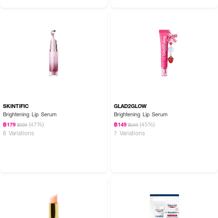
SKINTIFIC
GLAD2GLOW
Brightening Lip Serum
Brightening Lip Serum
(47%)
(45%)
฿179
฿149
฿339
฿269
8 Variations
7 Variations