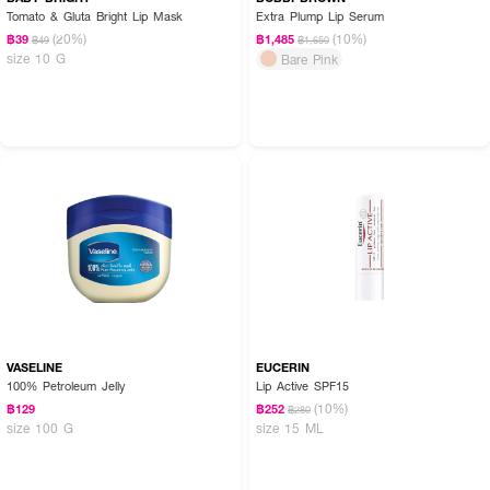
Tomato & Gluta Bright Lip Mask
Extra Plump Lip Serum
(20%)
(10%)
฿39
฿1,485
฿49
฿1,650
size 10 G
Bare Pink
VASELINE
EUCERIN
100% Petroleum Jelly
Lip Active SPF15
(10%)
฿129
฿252
฿280
size 100 G
size 15 ML