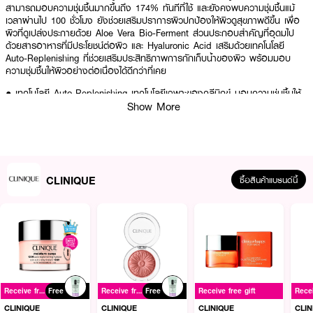
สามารถมอบความชุ่มชื้นมากขึ้นถึง 174% ทันทีที่ใช้ และยังคงพบความชุ่มชื้นแม้
เวลาผ่านไป 100 ชั่วโมง ยังช่วยเสริมปราการผิวปกป้องให้ผิวดูสุขภาพดีขึ้น เพื่อ
ผิวที่ดูเปล่งประกายด้วย Aloe Vera Bio-Ferment ส่วนประกอบสำคัญที่อุดมไป
ด้วยสารอาหารที่มีประโยชน์ต่อผิว และ Hyaluronic Acid เสริมด้วยเทคโนโลยี
Auto-Replenishing ที่ช่วยเสริมประสิทธิภาพการกักเก็บน้ำของผิว พร้อมมอบ
ความชุ่มชื้นให้ผิวอย่างต่อเนื่องได้ดีกว่าที่เคย
● เทคโนโลยี Auto-Replenishing เทคโนโลยีเฉพาะของคลีนิกข์ มอบความชุ่มชื้นให้
ผิวทันทีที่ใช้และต่อเนื่องได้ดีกว่าที่เคย
Show More
● Aloe Bio-Ferment ส่วนประกอบเข้มข้นสูตรเฉพาะ มอบความชุ่มชื้นให้ผิวดูเปล่ง
ประกาย
● Hyaluronic Acid สร้างปราการกักเก็บความชุ่มชื้นของผิว
CLINIQUE
ซื้อสินค้าแบรนด์นี้
● Activated Aloe Water ช่วยเสริมความชุ่มชื้นให้แทรกซึมสู่ผิวได้อย่างมี
ประสิทธิภาพ
●
ขนาด
75 ml.
How to Use :
ลูบไล้ CLINIQUE Moisture Surge 100H Auto-Replenishing Hydrator ทั่ว
ใบหน้า เป็นประจำเช้า-เย็น
Receive free gift
Free
Receive free gift
Free
Receive free gift
CLINIQUE
CLINIQUE
CLINIQUE
CLIN