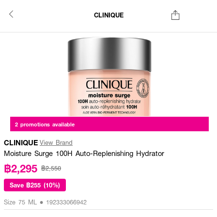
CLINIQUE
2 promotions available
CLINIQUE
View Brand
Moisture Surge 100H Auto-Replenishing Hydrator
฿2,295
฿2,550
Save
฿255 (10%)
Size 75 ML • 192333066942