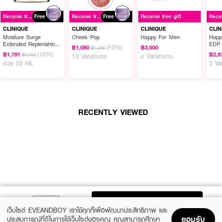
มอบความชุ่มชื้นให้ผิวทันทีที่ใช้และต่อเนื่องได้ดีกว่าที่เคย CLINIQUE Moisture
Receive free gift
Free
Receive free gift
Free
Receive free gift
Surge Extended Replenishing Hydrator มอยส์เจอร์ไรเซอร์เนื้อเจลครีม
บางเบา แต่ให้ความชุ่มชื้นยาวนานกว่าเดิม พัฒนาจากสูตรเดิม เพื่อประสิทธิภาพใน
CLINIQUE
CLINIQUE
CLINIQUE
CLIN
การดูแลผิวที่ดียิ่งขึ้น โดยสามารถมอบความชุ่มชื้นมากขึ้นถึง 174% ทันทีที่ใช้ และ
Moisture Surge
Cheek Pop
Happy For Men
Happ
Extended Replenishing
EDP
ยังคงพบความชุ่มชื้นแม้เวลาผ่านไป 100 ชั่วโมง ยังช่วยเสริมปราการผิวปกป้องให้
(10%)
฿1,080
฿3,000
฿1,200
Hydrator
(10%)
ผิวดูสุขภาพดีขึ้น พร้อมมอบความชุ่มชื้นให้ผิวอย่างต่อเนื่องได้ดีกว่าที่เคย
฿1,791
฿2,9
฿1,990
13 Variations
2 Variations
size 50 ML
3 Va
● มอยส์เจอไรเซอร์ ให้ความชุ่มชื้นยาวนานกว่าเดิมถึง 100 ชั่วโมง
● เทคโนโลยี Auto-Replenishing เทคโนโลยีเฉพาะของคลีนิกข์ มอบความชุ่มชื้นให้
ผิวทันทีที่ใช้
● Aloe Bio-Ferment ส่วนประกอบเข้มข้นสูตรเฉพาะ มอบความชุ่มชื้นให้ผิวดูเปล่ง
RECENTLY VIEWED
ประกาย
● Hyaluronic Acid สร้างปราการกักเก็บความชุ่มชื้นของผิว
● Activated Aloe Water ช่วยเสริมความชุ่มชื้นให้แทรกซึมสู่ผิวได้อย่างมี
ประสิทธิภาพ
● ขนาด 50 ml.
ADD TO BAG
เว็บไซต์ EVEANDBOY เราใช้คุกกี้เพื่อพัฒนาประสิทธิภาพ และ
ยอมรับ
ประสบการณ์ที่ดีในการใช้เว็บไซต์ของคุณ คุณสามารถศึกษา