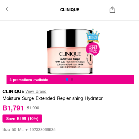
CLINIQUE
3 promotions available
CLINIQUE
View Brand
Moisture Surge Extended Replenishing Hydrator
฿1,791
฿1,990
Save
฿199 (10%)
Size 50 ML • 192333066935