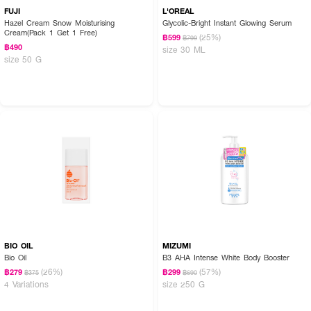
FUJI
L'OREAL
Hazel Cream Snow Moisturising
Glycolic-Bright Instant Glowing Serum
Cream(Pack 1 Get 1 Free)
(25%)
฿599
฿799
฿490
size 30 ML
size 50 G
BIO OIL
MIZUMI
Bio Oil
B3 AHA Intense White Body Booster
(26%)
(57%)
฿279
฿299
฿375
฿690
4 Variations
size 250 G