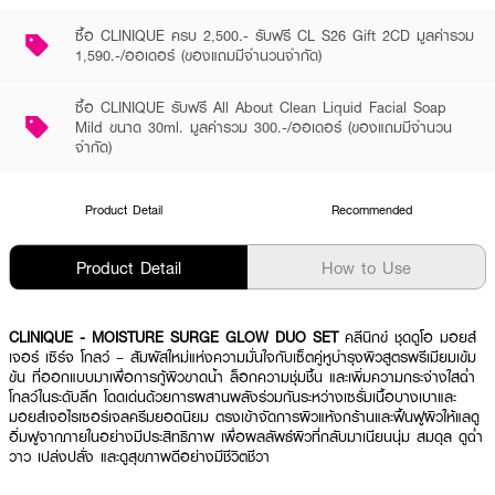
ซื้อ CLINIQUE ครบ 2,500.- รับฟรี CL S26 Gift 2CD มูลค่ารวม
1,590.-/ออเดอร์ (ของแถมมีจำนวนจำกัด)
ซื้อ CLINIQUE รับฟรี All About Clean Liquid Facial Soap
Mild ขนาด 30ml. มูลค่ารวม 300.-/ออเดอร์ (ของแถมมีจำนวน
จำกัด)
Product Detail
Recommended
Product Detail
How to Use
CLINIQUE - MOISTURE SURGE GLOW DUO SET
คลีนิกข์ ชุดดูโอ มอยส์
เจอร์ เซิร์จ โกลว์ – สัมผัสใหม่แห่งความมั่นใจกับเซ็ตคู่หูบำรุงผิวสูตรพรีเมียมเข้ม
ข้น ที่ออกแบบมาเพื่อการกู้ผิวขาดน้ำ ล็อกความชุ่มชื้น และเพิ่มความกระจ่างใสฉ่ำ
โกลว์ในระดับลึก โดดเด่นด้วยการผสานพลังร่วมกันระหว่างเซรั่มเนื้อบางเบาและ
มอยส์เจอไรเซอร์เจลครีมยอดนิยม ตรงเข้าจัดการผิวแห้งกร้านและฟื้นฟูผิวให้แลดู
อิ่มฟูจากภายในอย่างมีประสิทธิภาพ เพื่อผลลัพธ์ผิวที่กลับมาเนียนนุ่ม สมดุล ดูฉ่ำ
วาว เปล่งปลั่ง และดูสุขภาพดีอย่างมีชีวิตชีวา