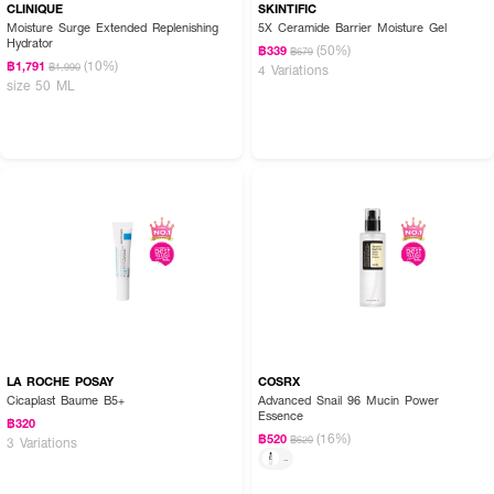
● ข้อควรระวัง: เนื่องจากเซรั่มมีส่วนผสมของ AHA ควรทาครีมกันแดดในตอนเช้า
CLINIQUE
SKINTIFIC
และหลีกเลี่ยงการเผชิญแสงแดดจัดในระหว่างที่ใช้งาน
Moisture Surge Extended Replenishing
5X Ceramide Barrier Moisture Gel
Hydrator
(50%)
฿339
฿679
(10%)
฿1,791
฿1,990
4 Variations
size 50 ML
Inside Pack:
Ingredients:
(สูตร Moisture Surge Active Glow Serum): Water\Aqua\Eau, Glycerin,
Lactic Acid, Octyldodecyl Myristate, Butylene Glycol, Bis-Peg-18 Methyl
Ether Dimethyl Silane, Dimethicone, Ppg-24-Glycereth-24, Sodium
Hydroxide, Hydrogenated Lecithin, Glycereth-26, Polysorbate 80,
Sodium Hyaluronate, Caffeine, Aloe Barbadensis Leaf Water, C13-14
Isoparaffin, Sodium Polyaspartate, Trehalose, Sodium Stearoyl
Glutamate, Glycyrrhetinic Acid, Sucrose, Laureth-7, Xanthan Gum,
Dimethicone/Peg-10/15 Crosspolymer, Polyacrylamide, Tocopheryl
Acetate, Magnesium Ascorbyl Phosphate, Bht, Disodium Edta,
Phenoxyethanol, Potassium Sorbate, Mica, Titanium Dioxide (Ci 77891),
Iron Oxides (Ci 77491).
LA ROCHE POSAY
COSRX
Cicaplast Baume B5+
Advanced Snail 96 Mucin Power
Essence
฿320
FAQ:
(16%)
฿520
฿620
3 Variations
-
● สินค้าสองชิ้นในเซ็ตนี้มีการทำงานร่วมกันอย่างไร และแตกต่างจากมอยส์เจอไร
เซอร์ทั่วไปอย่างไรคะ? เป็นเซ็ตที่ออกแบบมาเพื่อเสริมประสิทธิภาพซึ่งกันและกันได้