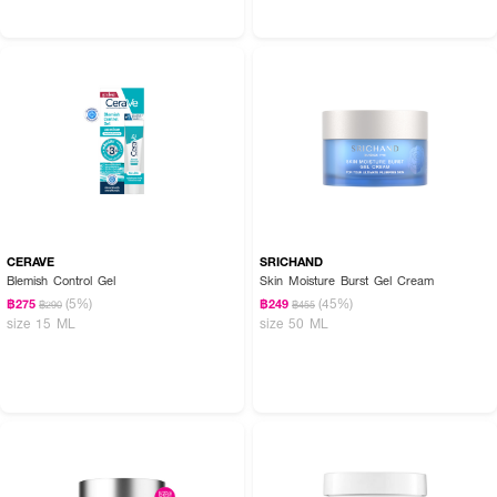
อย่างสมบูรณ์แบบค่ะ โดยตัว Active Glow Serum จะเน้นการผลัดเซลล์ผิวอย่าง
อ่อนโยนด้วย AHA ร่วมกับวิตามินซีเพื่อปรับผิวให้เรียบเนียนและสว่างใส จากนั้น
เมื่อทา Moisture Surge™ 100H ทับลงไป เทคโนโลยี Aloe Bioferment และ HA
จะช่วยเติมเต็มและล็อกความชุ่มชื้นไว้ใต้ผิวได้ยาวนานถึง 100 ชั่วโมง ต่างจากครีม
ทั่วไปที่ให้แค่ความชุ่มชื้นชั่วคราว แต่เซ็ตนี้ได้ทั้งความเรียบเนียน กระจ่างใส และอิ่มน้ำ
ยาวนานค่ะ
● มีส่วนผสมของ AHA (Lactic Acid) คนที่ผิวบอบบางหรือไวต่อสิ่งกระตุ้นจะ
สามารถใช้เซรั่มในเซ็ตนี้ได้ไหมคะ? สามารถใช้ได้ค่ะ แต่แนะนำให้ปรับความถี่ตามสภาพ
ผิวพรรณนะคะ ในช่วงแรกอาจเริ่มต้นใช้เพียงวันละ 1 ครั้ง หรือวันเว้นวัน เพื่อให้
ผิวปรับสภาพกับ AHA อ่อนๆ ก่อน หากไม่มีอาการระคายเคืองสามารถเพิ่มเป็นวัน
ละ 2 ครั้งเช้า-เย็นได้ตามปกติค่ะ และที่สำคัญมากคือต้องทาครีมกันแดดควบคู่ด้วยใน
ตอนเช้าเพื่อปกป้องผิวที่เพิ่งผลัดเซลล์ใหม่ค่ะ
CERAVE
SRICHAND
Blemish Control Gel
Skin Moisture Burst Gel Cream
● เซ็ตคู่หูนี้หากนำมาใช้เตรียมผิวก่อนแต่งหน้า จะช่วยเรื่องงานผิวและทำให้เครื่อง
(5%)
(45%)
฿275
฿249
฿290
฿455
สำอางติดทนขึ้นไหมคะ? ช่วยได้มากและทำให้งานผิวดูสวยแพงขึ้นชัดเจนเลยค่ะ การ
size 15 ML
size 50 ML
ลงเซรั่มและเจลครีมก่อนแต่งหน้าจะช่วยปรับอุณหภูมิผิวให้เย็นสบาย เติมร่องผิวที่
แห้งลอกให้กลับมาเนียนราบรื่นทันตา ส่งผลให้รองพื้นเกลี่ยง่ายมาก ไม่ตกร่อง ไม่
เป็นคราบ และคุณยังสามารถควักเนื้อเจลครีม 100H ปริมาณเล็กน้อยมาแตะๆ ทับ
บนเมคอัพบริเวณหน้าแก้มเพื่อเพิ่มไฮไลท์ความฉ่ำโกลว์ดูสุขภาพดีแบบธรรมชาติ
ตลอดวันได้อีกด้วยค่ะ
กู้ผิวแห้งกร้าน ผลัดเซลล์ผิวหมองคล้ำ บูสต์หน้าแก้มให้อิ่มฟูฉ่ำวาวฉลองผิวโกลว์