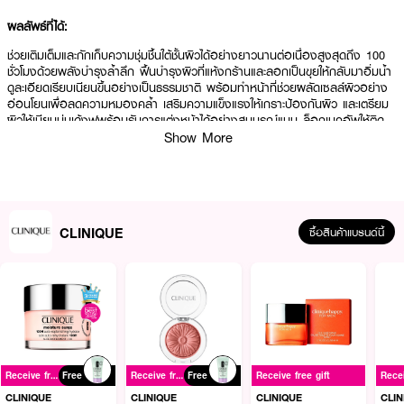
ผลลัพธ์ที่ได้:
ช่วยเติมเต็มและกักเก็บความชุ่มชื้นใต้ชั้นผิวได้อย่างยาวนานต่อเนื่องสูงสุดถึง 100
ชั่วโมงด้วยพลังบำรุงล้ำลึก ฟื้นบำรุงผิวที่แห้งกร้านและลอกเป็นขุยให้กลับมาอิ่มน้ำ
ดูละเอียดเรียบเนียนขึ้นอย่างเป็นธรรมชาติ พร้อมทำหน้าที่ช่วยผลัดเซลล์ผิวอย่าง
อ่อนโยนเพื่อลดความหมองคล้ำ เสริมความแข็งแรงให้เกราะป้องกันผิว และเตรียม
ผิวให้เนียนนุ่มเด้งฟูพร้อมรับการแต่งหน้าได้อย่างสมบูรณ์แบบ ล็อกเมคอัพให้ติด
ทนนานและเพิ่มความฉ่ำวาวเปล่งประกายออร่าตลอดวันตั้งแต่ครั้งแรกที่ใช้
Show More
● คลีนิกข์ ชุดดูโอ มอยส์เจอร์ เซิร์จ โกลว์ (Moisture Surge Glow Duo Set)
● Moisture Surge Active Glow Serum เซรั่มสูตรเข้มข้นที่ผสาน HA, วิตามินซี
CLINIQUE
ซื้อสินค้าแบรนด์นี้
(Magnesium Ascorbyl Phosphate) และ AHA (Lactic Acid) ช่วยเติมความชุ่ม
ชื้น ฟื้นผิวหมองคล้ำ และผลัดเซลล์ผิวอย่างอ่อนโยน
● Moisture Surge™ 100H Auto-Replenishing Hydrator มอยส์เจอไรเซอร์เจล
ครีมเนื้อบางเบา ผสานพลัง Aloe Bioferment และ Hyaluronic Acid ล็อกความ
ชุ่มชื้นยาวนานต่อเนื่อง 100 ชั่วโมง
● Deep Hydration & Radiant บูสต์ผิวแห้งล้าให้กลับมาอิ่มฟูฉ่ำเด้ง กระตุ้นการ
ทำงานของผิวเพื่อความกระจ่างใสและนุ่มละเอียด
Receive free gift
Free
Receive free gift
Free
Receive free gift
● Skin Barrier Support ปรับสมดุลผิวด้วยส่วนผสมของคาเฟอีน (Caffeine),
CLINIQUE
CLINIQUE
CLINIQUE
CLIN