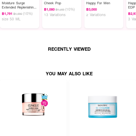
สารสกัดจากชะเอมเทศ (Glycyrrhetinic Acid) และทรีฮาโลส (Trehalose) เสริม
Moisture Surge
Cheek Pop
Happy For Men
Happ
ความแข็งแรงให้ปราการผิว
Extended Replenishing
EDP
(10%)
฿1,080
฿3,000
฿1,200
Hydrator
(10%)
฿1,791
฿2,9
฿1,990
13 Variations
2 Variations
● Dual-Action Usage สามารถประยุกต์ใช้งานได้หลากหลาย ทั้งการบำรุงประจำ
size 50 ML
3 Va
วัน ทาทับเมคอัพเพื่อเพิ่มความโกลว์ หรือใช้เป็นมาสก์บำรุงผิวแบบเร่งด่วนใน 5
นาที
● ปริมาณบรรจุในเซ็ต: Active Glow Serum ขนาด 30 ml และ 100H Hydrator
ขนาด 30 ml
RECENTLY VIEWED
How To Use:
● หลังจากทำความสะอาดผิวหน้าให้สะอาดและเช็ดให้แห้งสนิทเรียบร้อยแล้ว
YOU MAY ALSO LIKE
● ขั้นตอนที่ 1 (เซรั่ม): หยด Moisture Surge Active Glow Serum ประมาณ 3
หยด ลูบไล้ให้ทั่วผิวหน้าและลำคอเป็นประจำทั้งเช้าและกลางคืน (หลีกเลี่ยงบริเวณ
รอบดวงตา)
● ขั้นตอนที่ 2 (ครีมเจล): ทา Moisture Surge™ 100H ในปริมาณที่เหมาะสมทับ
ลงบนผิวหน้าเพื่อล็อกความชุ่มชื้น เป็นประจำทั้งเช้าและกลางคืน
● เคล็ดลับเพิ่มเติม: สามารถทา Moisture Surge™ 100H ทับเมคอัพบางๆ
ระหว่างวันเพื่อเพิ่มความฉ่ำวาว หรือทาหนาๆ ทั่วใบหน้าทิ้งไว้ 5 นาทีแล้วใช้ทิชชูซับ
ออกเพื่อเป็นมาสก์กู้ผิวเร่งด่วน