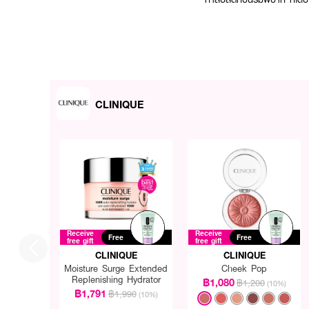
CLINIQUE
Receive
Receive
Free
Free
free gift
free gift
CLINIQUE
CLINIQUE
Moisture Surge Extended
Cheek Pop
Replenishing Hydrator
฿1,080
฿1,200
(10%)
฿1,791
฿1,990
(10%)