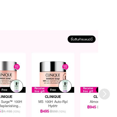
ซื้อสินค้าแบรนด์นี้
Receive
Receive
Free
Free
Free
free gift
free gift
LINIQUE
CLINIQUE
CLINIQUE
e Surge™ 100H
MS 100H Auto-Rpl
Almost Lipstick
Replenishing
Hydrtr
฿945
฿1,050
(10%)
ydrator
5
฿495
฿1,150
฿550
(10%)
(10%)