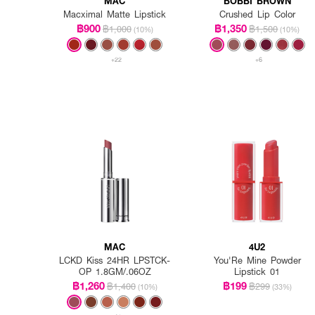
MAC
BOBBI BROWN
Macximal Matte Lipstick
Crushed Lip Color
฿900
฿1,350
฿1,000
฿1,500
(10%)
(10%)
+22
+6
MAC
4U2
LCKD Kiss 24HR LPSTCK-
You'Re Mine Powder
OP 1.8GM/.06OZ
Lipstick 01
฿1,260
฿199
฿1,400
฿299
(10%)
(33%)