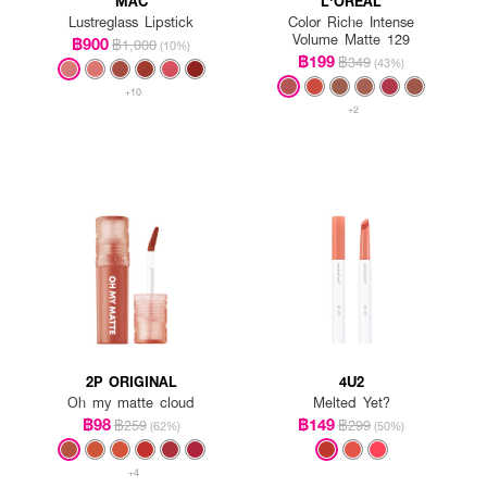
MAC
L'OREAL
Lustreglass Lipstick
Color Riche Intense
Volume Matte 129
฿900
฿1,000
(10%)
฿199
฿349
(43%)
+10
+2
2P ORIGINAL
4U2
Oh my matte cloud
Melted Yet?
฿98
฿149
฿259
฿299
(62%)
(50%)
+4