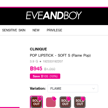
SENSITIVE SKIN
NEW
PRIVILEGE
CLINIQUE
POP LIPSTICK - SOFT S (Flame Pop)
3.9 G • 192333192207
฿945
฿1,050
Save
฿105 (10%)
Variation:
FLAME
SOLD
SOLD
SOLD
OUT
OUT
OUT