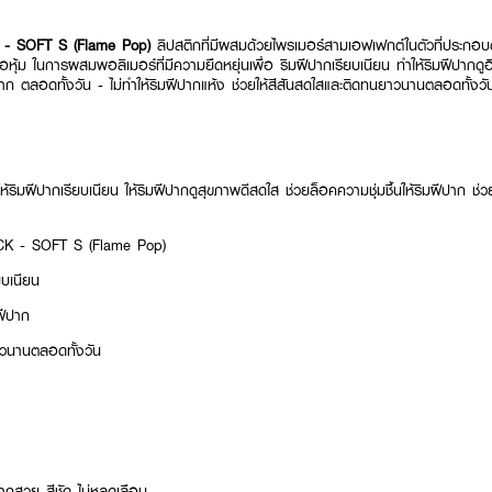
- SOFT S (Flame Pop)
ลิปสติกที่มีผสมด้วยไพรเมอร์สามเอฟเฟกต์ในตัวที่ประกอบ
่อหุ้ม ในการผสมพอลิเมอร์ที่มีความยืดหยุ่นเพื่อ ริมฝีปากเรียบเนียน ทําให้ริมฝีปากดูอ
ีปาก ตลอดทั้งวัน - ไม่ทำให้ริมฝีปากแห้ง ช่วยให้สีสันสดใสและติดทนยาวนานตลอดทั้งวั
้ริมฝีปากเรียบเนียน ให้ริมฝีปากดูสุขภาพดีสดใส ช่วยล็อคความชุ่มชื้นให้ริมฝีปาก ช
K - SOFT S (Flame Pop)
ยบเนียน
มฝีปาก
าวนานตลอดทั้งวัน
ากสวย สีชัด ไม่หลุดเลือน