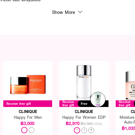
Show More
Receive
Receive
Receive free gift
Free
free gift
free gift
CLINIQUE
CLINIQUE
C
Happy For Men
Happy For Women EDP
Moistur
Auto-
฿3,000
฿2,970
฿3,300
(10%)
H
฿1,03