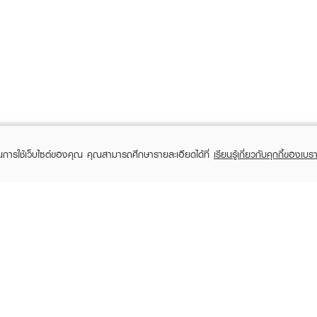
ในการใช้เว็บไซต์ของคุณ คุณสามารถศึกษารายละเอียดได้ที่
เรียนรู้เกี่ยวกับคุกกี้ของเบรา
TOMER CARE
EVEANDBOY MEMBER
 Shopping
Member registration
 store
t us