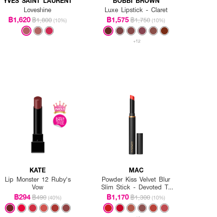
YVES SAINT LAURENT
BOBBI BROWN
Loveshine
Luxe Lipstick - Claret
฿1,620
฿1,575
฿1,800
฿1,750
(10%)
(10%)
+12
KATE
MAC
Lip Monster 12 Ruby's
Powder Kiss Velvet Blur
Vow
Slim Stick - Devoted To
Danger
฿294
฿1,170
฿490
฿1,300
(40%)
(10%)