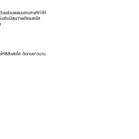
ด้วยส่วนผสมของสารที่ทําให้
ิ่มเอิบมีสุขภาพดีและสดใส
น
่วยให้สีสันสดใส ติดทนยาวนาน