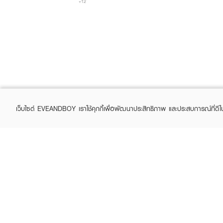
+12
เว็บไซต์ EVEANDBOY เราใช้คุกกี้เพื่อพัฒนาประสิทธิภาพ และประสบการณ์ที่ดี
ABOUT EVEANDBOY
CUS
Brand story
Online
Privacy Policy
Find a
Terms and Conditions
Contac
Sell on EVEANDBOY