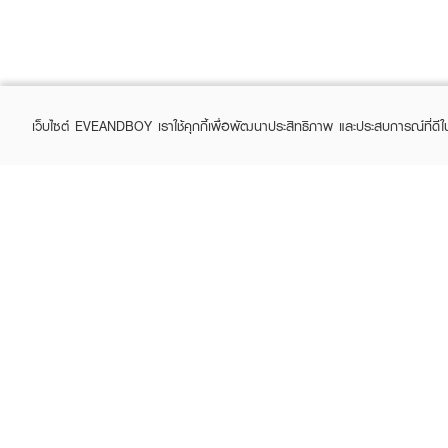
เว็บไซต์ EVEANDBOY เราใช้คุกกี้เพื่อพัฒนาประสิทธิภาพ และประสบการณ์ที่ดี
ABOUT EVEANDBOY
CUS
Brand story
Online
Privacy Policy
Find a
Terms and Conditions
Contac
Sell on EVEANDBOY
Whistleblowing