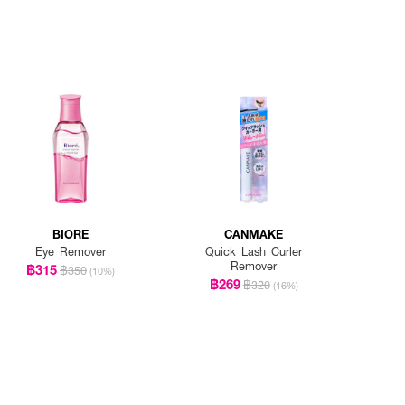
BIORE
CANMAKE
Eye Remover
Quick Lash Curler
Remover
฿315
฿350
(10%)
฿269
฿320
(16%)