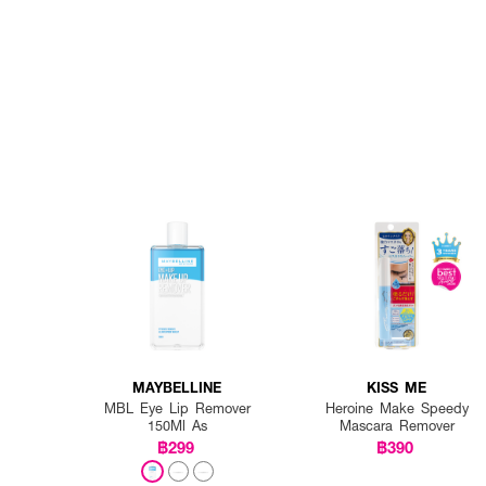
MAYBELLINE
KISS ME
MBL Eye Lip Remover
Heroine Make Speedy
150Ml As
Mascara Remover
฿299
฿390