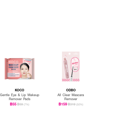
KOCO
ODBO
Gentle Eye & Lip Makeup
All Clear Mascara
Remover Pads
Remover
฿55
฿159
฿59
฿319
(7%)
(50%)