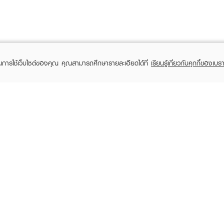
ในการใช้เว็บไซต์ของคุณ คุณสามารถศึกษารายละเอียดได้ที่
เรียนรู้เกี่ยวกับคุกกี้ของเบรา
TOMER CARE
EVEANDBOY MEMBER
 Shopping
Member registration
 store
t us