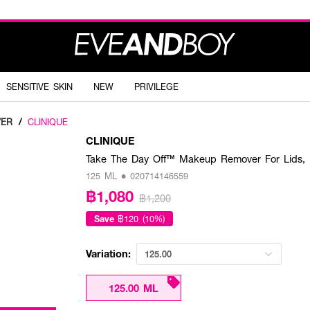
SENSITIVE SKIN
NEW
PRIVILEGE
VER
/
CLINIQUE
CLINIQUE
Take The Day Off™ Makeup Remover For Lids, 
125 ML • 020714146559
฿1,080
฿1,200
Save
฿120 (10%)
Variation:
125.00
125.00 ML