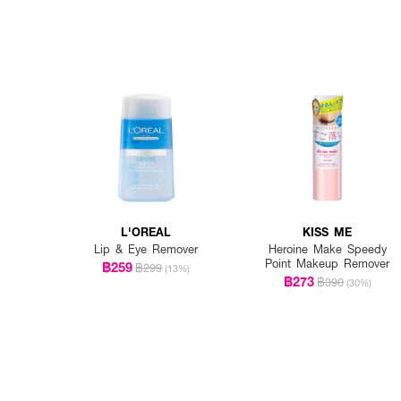
L'OREAL
KISS ME
Lip & Eye Remover
Heroine Make Speedy
Point Makeup Remover
฿259
฿299
(13%)
฿273
฿390
(30%)