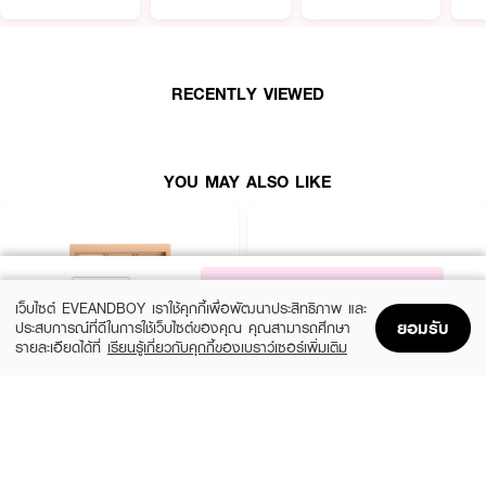
RECENTLY VIEWED
YOU MAY ALSO LIKE
NOTIFY ME
เว็บไซต์ EVEANDBOY เราใช้คุกกี้เพื่อพัฒนาประสิทธิภาพ และ
ยอมรับ
ประสบการณ์ที่ดีในการใช้เว็บไซต์ของคุณ คุณสามารถศึกษา
รายละเอียดได้ที่
เรียนรู้เกี่ยวกับคุกกี้ของเบราว์เซอร์เพิ่มเติม
Home
Home
Promotions
Promotions
Shopping Bag
Shopping Bag
Account
Account
3CE
SIVANNA
Mood Recipe Multi Eye Color Palette
HF7006-Chocolate Palette
Smoother
(36%)
฿229
฿359
(40%)
฿750
฿1,250
2 Variations