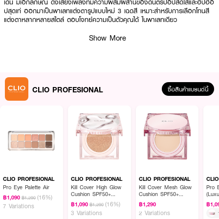
เด่น มีเอกลักษณ์ ดั่งเสียงเพลงที่มีความผสมผสานของดนตรีป๊อปสดใสและฮิปฮอ
ปสุดเท่ ออกมาเป็นพาเลทแต่งตารูปแบบใหม่ 3 เฉดสี เหมาะสำหรับการเลือกโทนสี
แต่งตาหลากหลายสไตล์ ตอบโจทย์ความเป็นตัวคุณได้ ในพาเลทเดียว
· พาเลทแต่งตาโทนสีโดดเด่น
Show More
· พาเลทแต่งตารูปแบบใหม่ 3 เฉดสี
· เหมาะสำหรับการเลือกโทนสีแต่งตาหลากหลายสไตล์
CLIO PROFESIONAL
ซื้อสินค้าแบรนด์นี้
How To Use :
ใช้แปรงหรือนิ้วเกลี่ยสีที่ต้องการให้ทั่วบริเวณดวงตาหลังจากลงสีเบสแล้ว ให้ใช้กลิต
เตอร์สำหรับลงเมคอัพแบบพอยท์เมคอัพ เพื่อให้แต่งตาดูสดใสยิ่งขึ้น
CLIO PROFESIONAL
CLIO PROFESIONAL
CLIO PROFESIONAL
CLI
Pro Eye Palette Air
Kill Cover High Glow
Kill Cover Mesh Glow
Pro E
Cushion SPF50+
Cushion SPF50+
(Luxu
(16%)
฿1,090
฿1,290
PA+++
PA++++
(16%)
฿1,090
฿1,290
฿1,0
฿1,290
7 Variations
3 Variations
2 Variations