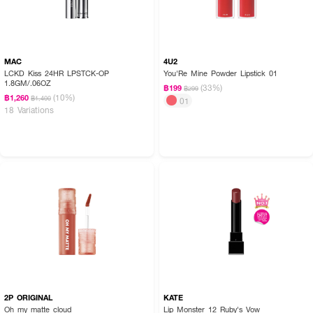
MAC
4U2
LCKD Kiss 24HR LPSTCK-OP
You'Re Mine Powder Lipstick 01
1.8GM/.06OZ
(33%)
฿199
฿299
(10%)
฿1,260
฿1,400
01
18 Variations
How to Use:
· ทาลิปทินต์ลงบนริมฝีปากโดยตรงจากแท่งหรือใช้แปรงทาลิป
· เริ่มทาจากกึ่งกลางริมฝีปากแล้วเกลี่ยออกไปยังมุมปาก
· สามารถทาซ้ำเพื่อเพิ่มความเข้มของสีตามต้องการ
· สำหรับลุคที่ดูเป็นธรรมชาติ สามารถแตะเบาๆ ที่กึ่งกลางริมฝีปากแล้วเกลี่ยด้วย
นิ้วมือ
2P ORIGINAL
KATE
Oh my matte cloud
Lip Monster 12 Ruby's Vow