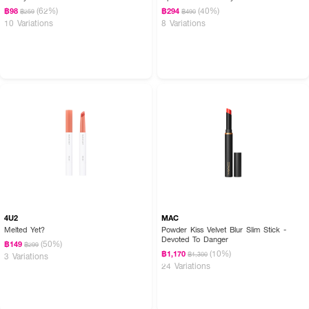
(62%)
(40%)
฿98
฿294
฿259
฿490
10 Variations
8 Variations
4U2
MAC
Melted Yet?
Powder Kiss Velvet Blur Slim Stick -
Devoted To Danger
(50%)
฿149
฿299
(10%)
฿1,170
฿1,300
3 Variations
24 Variations