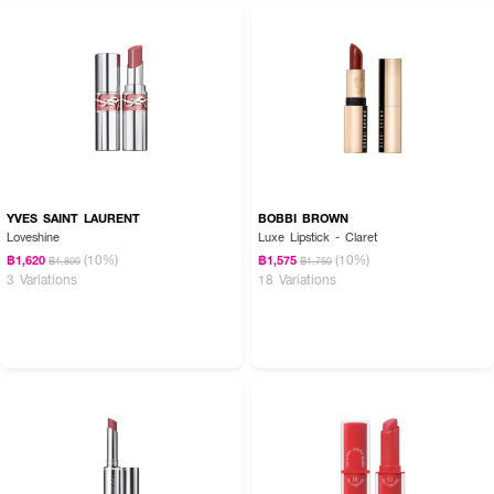
YVES SAINT LAURENT
BOBBI BROWN
Loveshine
Luxe Lipstick - Claret
(10%)
(10%)
฿1,620
฿1,575
฿1,800
฿1,750
3 Variations
18 Variations