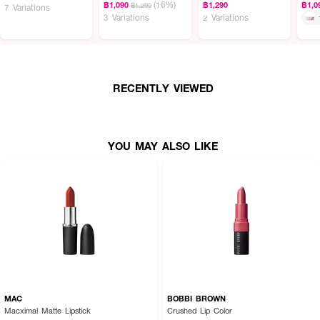
· คลิโอ โปรเฟสชั่นแนล คริสตัล แกลม ทินต์
(16%)
฿1,090
฿1,290
฿1,0
฿1,290
7 Variations
3 Variations
2 Variations
· มอบความแวววาวดุจคริสตัลให้ริมฝีปาก
· เนื้อสัมผัสบางเบาและชุ่มชื้น ไม่เหนียวเหนอะหนะ
· สีสันสดใสติดทนนานตลอดวัน
RECENTLY VIEWED
· บำรุงริมฝีปากให้นุ่มนวลและสุขภาพดี
· เหมาะสำหรับทุกโอกาส
· FDA Registration No.: 10-2-6800006699
YOU MAY ALSO LIKE
MAC
BOBBI BROWN
Macximal Matte Lipstick
Crushed Lip Color