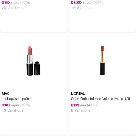
(10%)
(10%)
฿900
฿1,350
฿1,000
฿1,500
28 Variations
12 Variations
MAC
L'OREAL
Lustreglass Lipstick
Color Riche Intense Volume Matte 129
(10%)
(43%)
฿900
฿199
฿1,000
฿349
16 Variations
8 Variations