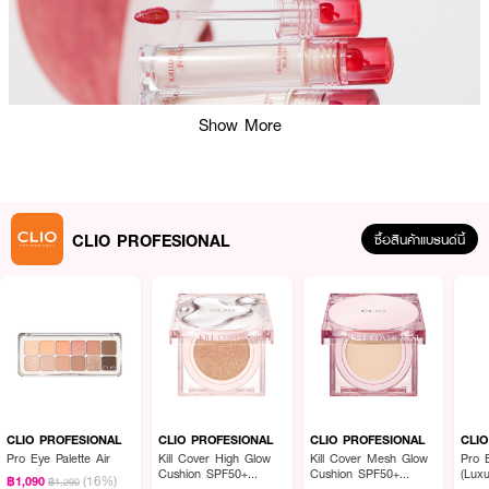
Show More
CLIO PROFESIONAL
ซื้อสินค้าแบรนด์นี้
ผลลัพธ์ที่ได้:
ลิปทินต์ที่มอบความแวววาวดุจคริสตัล ให้ริมฝีปากเปล่งประกายอย่างเป็นธรรมชาติ
Crystal Glam Tint ช่วยให้ริมฝีปากดูอวบอิ่มและเปล่งประกาย ด้วยเนื้อสัมผัสที่
บางเบาและชุ่มชื้น ไม่เหนียวเหนอะหนะ สีสันสดใสติดทนนานตลอดวัน พร้อมทั้งบำรุง
CLIO PROFESIONAL
CLIO PROFESIONAL
CLIO PROFESIONAL
CLI
ริมฝีปากให้นุ่มนวลและสุขภาพดี เหมาะสำหรับทุกโอกาส ไม่ว่าจะเป็นการแต่งหน้าใน
Pro Eye Palette Air
Kill Cover High Glow
Kill Cover Mesh Glow
Pro E
ชีวิตประจำวันหรือออกงานสำคัญ
Cushion SPF50+
Cushion SPF50+
(Luxu
(16%)
฿1,090
฿1,290
PA+++
PA++++