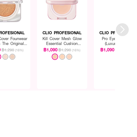
PROFESIONAL
CLIO PROFESIONAL
CLIO PROFESIONA
 Cover Founwear
Kill Cover Mesh Glow
Pro Eye Palette Air
 The Original
Essential Cushion
(Luxury Koshort)
50+ PA+++
SPF50+ PA++++ 15Gx2
0
฿1,090
฿1,090
฿1,290
฿1,290
฿1,290
(16%)
(16%)
(16%