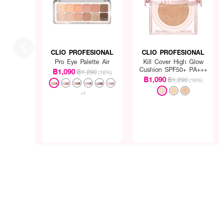
CLIO PROFESIONAL
CLIO PROFESIONAL
Pro Eye Palette Air
Kill Cover High Glow
Cushion SPF50+ PA+++
฿1,090
฿1,290
(16%)
฿1,090
฿1,290
(16%)
+1