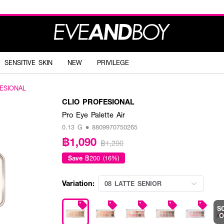
SENSITIVE SKIN
NEW
PRIVILEGE
ESIONAL
CLIO PROFESIONAL
Pro Eye Palette Air
0.13 G • 8809970750265
฿1,090
฿1,290
Save
฿200 (16%)
Variation:
08 LATTE SENIOR
S
O