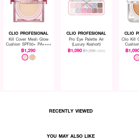
CLIO PROFESIONAL
CLIO PROFESIONAL
CLIO 
Kill Cover Mesh Glow
Pro Eye Palette Air
Clio Kill
Cushion SPF50+ PA++++
(Luxury Koshort)
Cushion
SPF
฿1,290
฿1,090
฿1,09
฿1,290
(16%)
RECENTLY VIEWED
YOU MAY ALSO LIKE