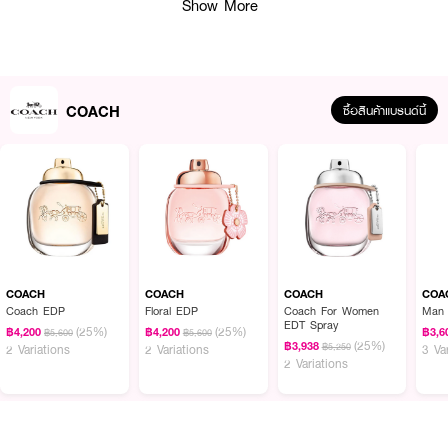
Show More
COACH
ซื้อสินค้าแบรนด์นี้
ผลลัพธ์ที่ได้ :
น้ำหอมสำหรับผู้หญิง COACH Dreams EDP ที่ทำให้คุณนึกถึงอิสรภาพ การ
ผจญภัยและเดินทาง Road Trip ทั่วอเมริกา โดยกลิ่นหอมผสมผสานระหว่าง
COACH
COACH
COACH
COA
Bitter Orange ที่สดใสเข้ากับความอบอุ่นของดอกการ์เดเนีย, ดอกกระบองเพชร
Coach EDP
Floral EDP
Coach For Women
Man
EDT Spray
และต้นโจชัว
(25%)
(25%)
฿4,200
฿4,200
฿3,6
฿5,600
฿5,600
(25%)
฿3,938
฿5,250
2 Variations
2 Variations
3 Va
2 Variations