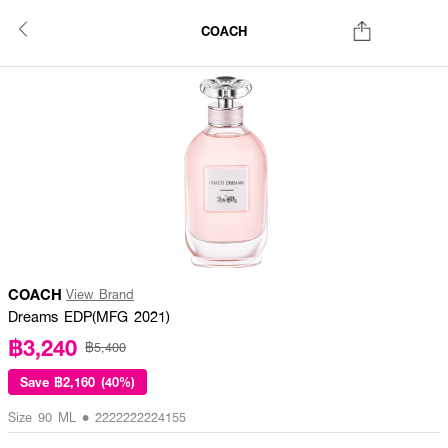
COACH
COACH
View Brand
Dreams EDP(MFG 2021)
฿3,240
฿5,400
Save
฿2,160 (40%)
Size 90 ML • 2222222224155