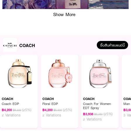
Show More
COACH
ซื้อสินค้าแบรนด์นี้
ผลลัพธ์ที่ได้:
COACH Dreams Moonlight Eau de Parfum นำเสนอความหอมที่ผสมผสาน
ระหว่างความสดชื่นและความอบอุ่น เริ่มต้นด้วยกลิ่นหอมหวานของลูกแพร์และเบอร์
กาม็อต ตามด้วยกลิ่นกลางของดอกมะลิและดอกพุด สุดท้ายปิดท้ายด้วยกลิ่นฐาน
COACH
COACH
COACH
COA
ของถั่วตองก้าและวานิลลา ที่มอบความรู้สึกอบอุ่นและน่าหลงใหล น้ำหอมนี้ถูก
Coach EDP
Floral EDP
Coach For Women
Man
ออกแบบมาเพื่อสะท้อนถึงการผจญภัยในยามค่ำคืนที่เต็มไปด้วยความฝันและความโร
EDT Spray
(25%)
(25%)
แมนติก
฿4,200
฿4,200
฿3,6
฿5,600
฿5,600
(25%)
฿3,938
฿5,250
2 Variations
2 Variations
3 Va
2 Variations
· โค้ช ดรีมส์ มูนไลท์ โอ เดอ พาร์ฟูม
· Top Notes : Bergamot