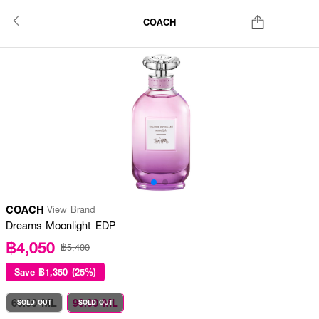
COACH
COACH
View Brand
Dreams Moonlight EDP
฿4,050
฿5,400
Save
฿1,350 (25%)
60.00 ML
90.00 ML
SOLD OUT
SOLD OUT