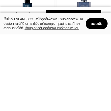
ADD TO BAG
เว็บไซต์ EVEANDBOY เราใช้คุกกี้เพื่อพัฒนาประสิทธิภาพ และ
ยอมรับ
ประสบการณ์ที่ดีในการใช้เว็บไซต์ของคุณ คุณสามารถศึกษา
รายละเอียดได้ที่
เรียนรู้เกี่ยวกับคุกกี้ของเบราว์เซอร์เพิ่มเติม
Home
Home
Promotions
Promotions
Shopping Bag
Shopping Bag
Account
Account
DAVIDOFF
GIORGIO ARMANI
Cool Water Intense For Him EDP
Acqua Di Gio Profondo EDP
(25%)
(20%)
฿1,800
฿4,320
฿2,400
฿5,400
2 Variations
size 75 ML