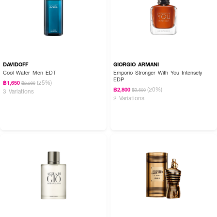
DAVIDOFF
GIORGIO ARMANI
Cool Water Men EDT
Emporio Stronger With You Intensely
EDP
(25%)
฿1,650
฿2,200
(20%)
฿2,800
฿3,500
3 Variations
2 Variations