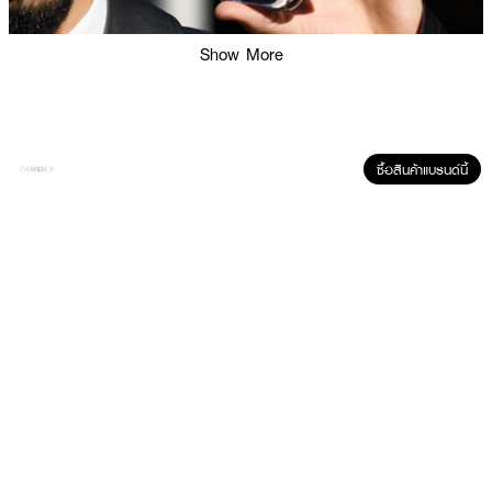
Show More
ผลลัพธ์ที่ได้:
COACH Men Eau De Parfum ถ่ายทอดความเข้มข้นและมีชีวิตชีวาของกลิ่น
ซื้อสินค้าแบรนด์นี้
อำพันที่โดดเด่น เริ่มต้นด้วยกลิ่นสดชื่นของเบอร์กาม็อตและเจอราเนียม ผสมผสาน
กับกลิ่นหนังซัฟฟีอาโนที่ให้ความรู้สึกเซ็กซี่และมีเสน่ห์ กลิ่นนี้เหมาะสำหรับผู้ชายที่
ต้องการสื่อความมั่นใจและการยอมรับในทุกแง่มุมของตัวเอง เป็นการเชิญชวนให้
สำรวจตัวตนในทุกด้านอย่างเสรี
● โค้ช ฟอร์ เมน อีดีพี
● กลิ่นหอมสดชื่นด้วยเบอร์กาม็อตและเจอราเนียม
● กลิ่นหนังซัฟฟีอาโนที่โดดเด่นและมีเสน่ห์
● เหมาะสำหรับผู้ชายที่ต้องการความมั่นใจ
● กลิ่นหอมติดทนนาน
● เลขที่จดแจ้ง: 10-2-6800012115