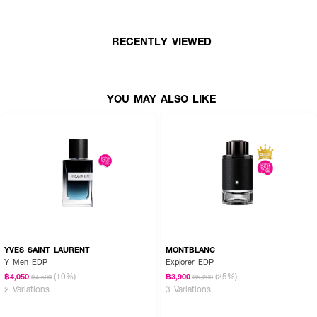
RECENTLY VIEWED
YOU MAY ALSO LIKE
YVES SAINT LAURENT
MONTBLANC
Y Men EDP
Explorer EDP
(10%)
(25%)
฿4,050
฿3,900
฿4,500
฿5,200
2 Variations
3 Variations
How to Use: