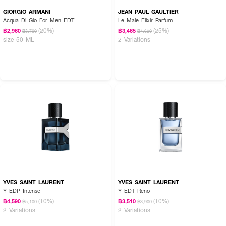
GIORGIO ARMANI
JEAN PAUL GAULTIER
Acqua Di Gio For Men EDT
Le Male Elixir Parfum
(20%)
(25%)
฿2,960
฿3,465
฿3,700
฿4,620
size 50 ML
2 Variations
YVES SAINT LAURENT
YVES SAINT LAURENT
Y EDP Intense
Y EDT Reno
(10%)
(10%)
฿4,590
฿3,510
฿5,100
฿3,900
2 Variations
2 Variations