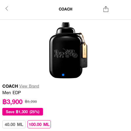
COACH
COACH
View Brand
Men EDP
฿3,900
฿5,200
Save
฿1,300 (25%)
40.00 ML
100.00 ML