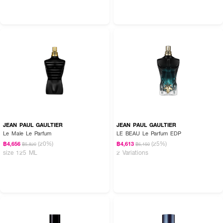
JEAN PAUL GAULTIER
JEAN PAUL GAULTIER
Le Male Le Parfum
LE BEAU Le Parfum EDP
(20%)
(25%)
฿4,656
฿4,613
฿5,820
฿6,150
size 125 ML
2 Variations