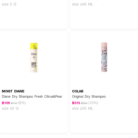
size 5 G
size 200 ML
MOIST DIANE
COLAB
Diane Dry Shampoo Fresh Citrus&Pear
Original Dry Shampoo
(9%)
(10%)
฿109
฿315
฿120
฿350
size 40 G
size 200 ML