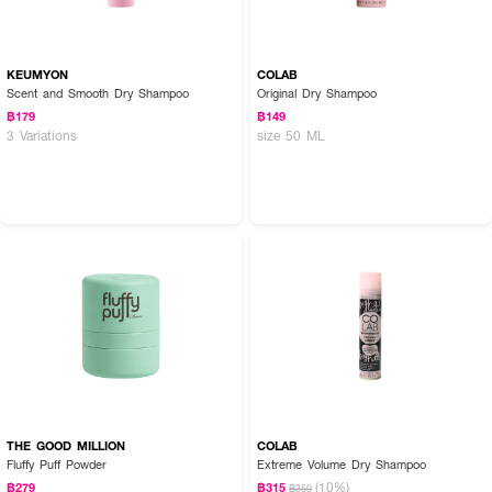
KEUMYON
COLAB
Scent and Smooth Dry Shampoo
Original Dry Shampoo
฿179
฿149
3 Variations
size 50 ML
THE GOOD MILLION
COLAB
Fluffy Puff Powder
Extreme Volume Dry Shampoo
(10%)
฿279
฿315
฿350