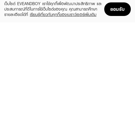
เว็บไซต์ EVEANDBOY เราใช้คุกกี้เพื่อพัฒนาประสิทธิภาพ และ
ยอมรับ
ประสบการณ์ที่ดีในการใช้เว็บไซต์ของคุณ คุณสามารถศึกษา
รายละเอียดได้ที่
เรียนรู้เกี่ยวกับคุกกี้ของเบราว์เซอร์เพิ่มเติม
Home
Home
Promotions
Promotions
Shopping Bag
Shopping Bag
Account
Account
MOIST DIANE
PHYTO
Diane Dry Shampoo Fresh Mango&Musk
Softness Dry Shampoo
(5%)
฿220
฿380
฿400
size 95 G
size 75 ML
LAVOJOY
BALMAIN PARIS HAIR COUTURE
Hair We Bloom Dry Shampoo Season Of
Dry Shampoo
Flower