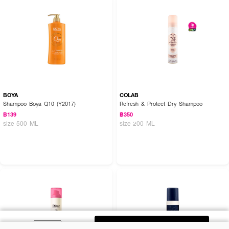
BOYA
COLAB
Shampoo Boya Q10 (Y2017)
Refresh & Protect Dry Shampoo
฿139
฿350
size 500 ML
size 200 ML
ADD TO BAG