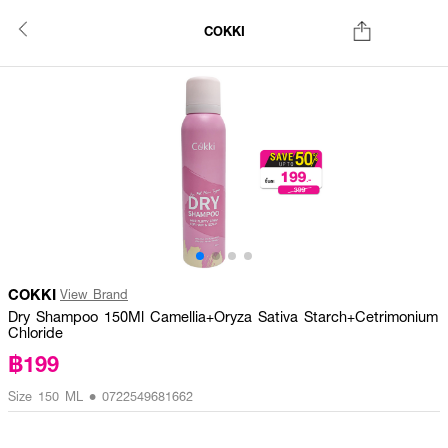
COKKI
COKKI
View Brand
Dry Shampoo 150Ml Camellia+Oryza Sativa Starch+Cetrimonium
Chloride
฿199
Size 150 ML • 0722549681662