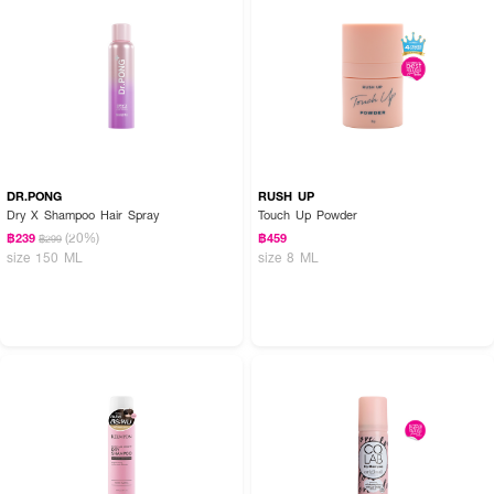
How To Use :
· เขย่าบรรจุภัณฑ์ก่อนใช้ และพ่นสเปรย์ลงบนโคนผม ระยะห่างประมาณ 20 ซม.
DR.PONG
RUSH UP
· นวดผมด้วยปลายนิ้วให้ทั่วศีรษะ
Dry X Shampoo Hair Spray
Touch Up Powder
(20%)
฿239
฿459
฿299
· หวีและจัดแต่งทรงผมได้ตามต้องการ
size 150 ML
size 8 ML