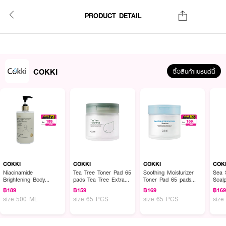
PRODUCT DETAIL
COKKI
ซื้อสินค้าแบรนด์นี้
COKKI
COKKI
COKKI
COK
Niacinamide
Tea Tree Toner Pad 65
Soothing Moisturizer
Sea 
Brightening Body
pads Tea Tree Extract
Toner Pad 65 pads
Scal
Lotion 500Ml
+Salicylic Acid
Panthenol,Sodium
300M
฿189
฿159
฿169
฿16
Niacinamide+Arbutin+Ceramide
+Centella asiatica
Hyaluronate,Glycerin,Betaine
Salt+
size 500 ML
size 65 PCS
size 65 PCS
size
extract Sodium
Extr
Hyaluronate
Acid