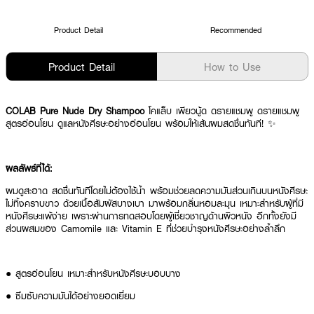
Product Detail
Recommended
Product Detail
How to Use
COLAB Pure Nude Dry Shampoo
โคแล็บ เพียวนู้ด ดรายแชมพู ดรายแชมพู
สูตรอ่อนโยน ดูแลหนังศีรษะอย่างอ่อนโยน พร้อมให้เส้นผมสดชื่นทันที! ✨
ผลลัพธ์ที่ได้:
ผมดูสะอาด สดชื่นทันทีโดยไม่ต้องใช้น้ำ พร้อมช่วยลดความมันส่วนเกินบนหนังศีรษะ
ไม่ทิ้งคราบขาว ด้วยเนื้อสัมผัสบางเบา มาพร้อมกลิ่นหอมละมุน เหมาะสำหรับผู้ที่มี
หนังศีรษะแพ้ง่าย เพราะผ่านการทดสอบโดยผู้เชี่ยวชาญด้านผิวหนัง อีกทั้งยังมี
ส่วนผสมของ Camomile และ Vitamin E ที่ช่วยบำรุงหนังศีรษะอย่างล้ำลึก
● สูตรอ่อนโยน เหมาะสำหรับหนังศีรษะบอบบาง
● ซึมซับความมันได้อย่างยอดเยี่ยม