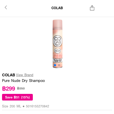
COLAB
COLAB
View Brand
Pure Nude Dry Shampoo
฿299
฿350
Save
฿51 (15%)
Size 200 ML • 5016155270842