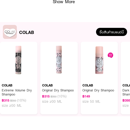
Show More
● ไม่มีคราบขาวหลังใช้งาน
● กลิ่นหอมละมุน ไม่ฉุน
● ไม่มีการทดลองในสัตว์ (Cruelty-Free)
● ปราศจากส่วนผสมจากสัตว์ (Vegan-Friendly)
COLAB
ซื้อสินค้าแบรนด์นี้
● ใช้ง่ายแม้ไม่มีเวลา ไม่ต้องใช้น้ำ
● เลขที่จดแจ้ง อย.: 10-2-6800004013
● ปริมาณสุทธิ: 200 มิลลิลิตร
How to Use :
● เขย่ากระป๋องให้ดี
COLAB
COLAB
COLAB
COL
Extreme Volume Dry
Original Dry Shampoo
Original Dry Shampoo
Dark
Shampoo
Sha
● แบ่งผมเป็นช่อ ๆ และพ่นที่โคนผมจากระยะประมาณ 8 นิ้ว
(10%)
฿315
฿149
฿350
(10%)
฿315
฿35
฿350
size 200 ML
size 50 ML
● ใช้นิ้วมือนวดเบา ๆ ที่โคนผม
size 200 ML
size
● แปรงผมให้ทั่ว และจัดแต่งทรงตามต้องการ