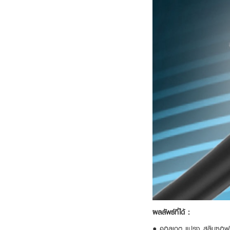
ผลลัพธ์ที่ได้ :
● คอลเกต แปรง สลิมซอฟท