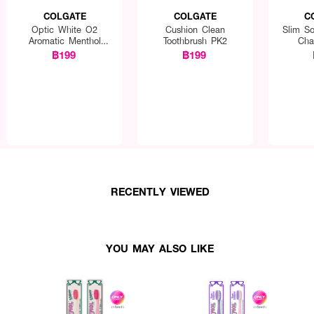
COLGATE
COLGATE
C
Optic White O2
Cushion Clean
Slim So
Aromatic Menthol
Toothbrush PK2
Cha
Toothpaste
฿199
฿199
RECENTLY VIEWED
YOU MAY ALSO LIKE