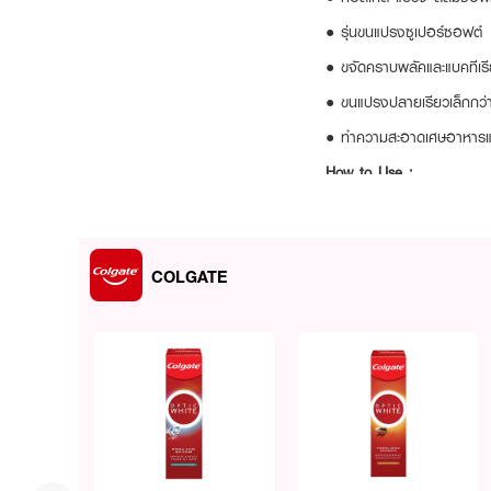
● รุ่นขนแปรงซูเปอร์ซอฟต์
● ขจัดคราบพลัคและแบคทีเรีย
● ขนแปรงปลายเรียวเล็กกว่
● ทำความสะอาดเศษอาหารแ
How to Use :
ใช้แปรงสำหรับแปรงฟันทุกเ
COLGATE