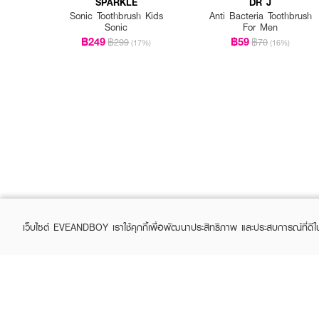
SPARKLE
DR J
Sonic Toothbrush Kids
Anti Bacteria Toothbrush
Sonic
For Men
฿249
฿59
฿299
฿70
(17%)
(16%)
เว็บไซต์ EVEANDBOY เราใช้คุกกี้เพื่อพัฒนาประสิทธิภาพ และประสบการณ์ที่ดี
ABOUT EVEANDBOY
CUS