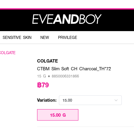
SENSITIVE SKIN
NEW
PRIVILEGE
COLGATE
COLGATE
CTBM Slim Soft CH Charcoal_TH*72
15 G • 8850006331866
฿79
Variation:
15.00
15.00 G