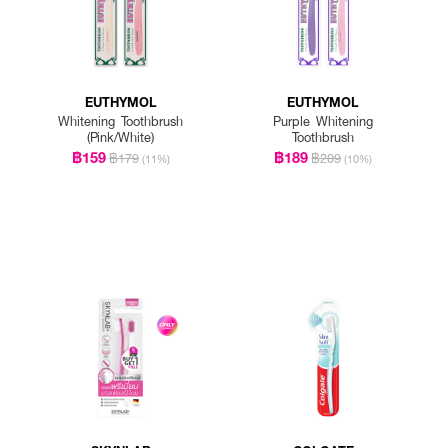
EUTHYMOL
EUTHYMOL
Whitening Toothbrush
Purple Whitening
(Pink/White)
Toothbrush
฿159
฿189
฿179
฿209
(11%)
(10%)