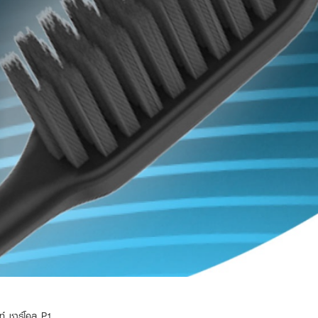
์ ชาร์โคล P1