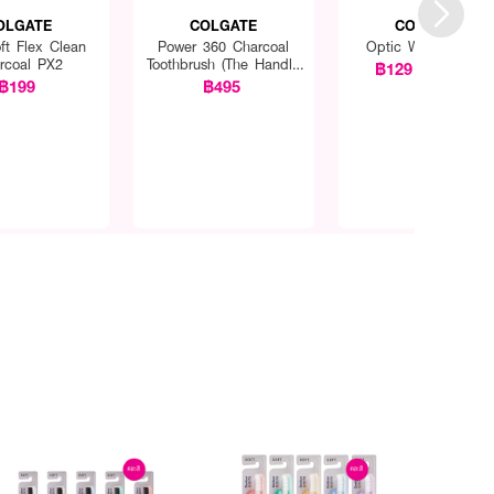
OLGATE
COLGATE
COLGATE
ft Flex Clean
Power 360 Charcoal
Optic White Purple
rcoal PX2
Toothbrush (The Handle
฿129
฿179
(28%)
Comes In a Range Of
฿199
฿495
Colors)