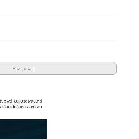
How to Use
อร์ซอฟต์ ขนแปรงผสมชาร์
วามสะอาดเศษอาหารและคราบ