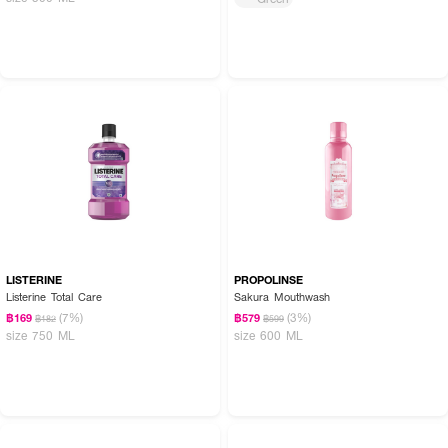
LISTERINE
PROPOLINSE
Listerine Total Care
Sakura Mouthwash
(7%)
(3%)
฿169
฿579
฿182
฿599
size 750 ML
size 600 ML