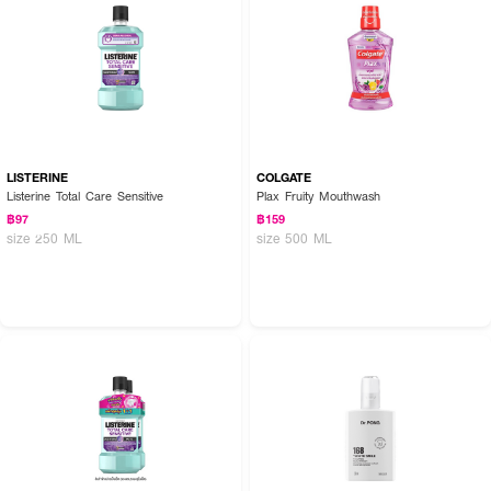
How To Use :
ใช้
COLGATE Plax Peppermint Mouthwash
เพิ่มความมั่นใจด้วยคอลเกต
พลักซ์ใช้ 2 ครั้งต่อวัน หลังการแปรงฟัน เทใส่ฝาปริมาณ 20 มล กลั้วปากนาน
LISTERINE
COLGATE
30 วินาที แล้วบ้วนทิ้ง ห้ามกลืน
Listerine Total Care Sensitive
Plax Fruity Mouthwash
฿97
฿159
size 250 ML
size 500 ML