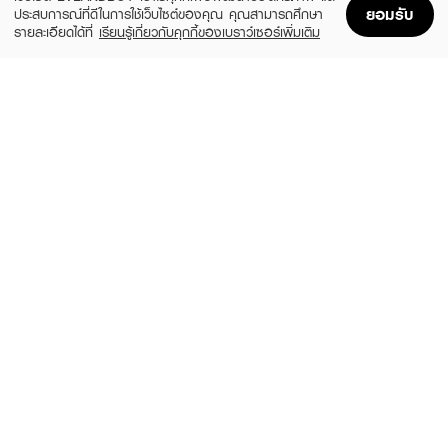
ยอมรับ
ประสบการณ์ที่ดีในการใช้เว็บไซต์ของคุณ คุณสามารถศึกษา
รายละเอียดได้ที่
เรียนรู้เกี่ยวกับคุกกี้ของเบราว์เซอร์เพิ่มเติม
Home
Home
Promotions
Promotions
Shopping Bag
Shopping Bag
Account
Account
PROPOLINSE
COLGATE
Dental Whitening Mouthwash
Plax Tar Tar Control Mouthwash
(5%)
฿189
฿159
฿199
size 150 ML
size 500 ML
LISTERINE
LISTERINE
Total Care Sensitive
Listerine Tartar Protection
(7%)
(29%)
฿169
฿129
฿182
฿182