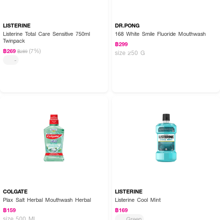
LISTERINE
DR.PONG
Listerine Total Care Sensitive 750ml
168 White Smile Fluoride Mouthwash
Twinpack
฿299
(7%)
฿269
฿289
size 250 G
-
COLGATE
LISTERINE
Plax Salt Herbal Mouthwash Herbal
Listerine Cool Mint
฿159
฿169
size 500 ML
Green