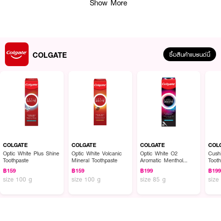
Show More
COLGATE
ซื้อสินค้าแบรนด์นี้
ผลลัพธ์ที่ได้ :
รอยยิ้มที่สดใส คุณจำเป็นต้องทำความสะอาดบริเวณช่องปากทั้งหมดของคุณ
อย่างทั่วถึง คอลเกตโททอล พลัค รีลิส มีสูตรอันทรงพลังผสานอะมิโนโฟม &
ซิงค์ มิเนอรัลส์ ที่ช่วยจัดการคราบพลัคได้อย่างอ่อนโยนแต่มีประสิทธิภาพ ด้วย
เทคโนโลยีขั้นสูงจากคอลเกต ที่ได้รับการพิสูจน์แล้วว่าสามารถจัดการกับคราบพลัค
COLGATE
COLGATE
COLGATE
COL
ได้ดีขึ้น 3X เมื่อเปรียบเทียบกับยาสีฟันฟลูออไรด์ทั่วไป อีกทั้งยังสะอาดล้ำลึกและลด
Optic White Plus Shine
Optic White Volcanic
Optic White O2
Cush
Toothpaste
Mineral Toothpaste
Aromatic Menthol
Toot
การการสะสมของแบคทีเรียได้ยาวนานถึง 12 ชั่วโมง
Toothpaste
฿159
฿159
฿199
฿19
● คอลเกต ยาสีฟันคอลเกตโททอลพลัครีลีส
size 100 g
size 100 g
size 85 g
size
● จัดการคราบพลัคได้อย่างอ่อนโยน
● สะอาดล้ำลึก