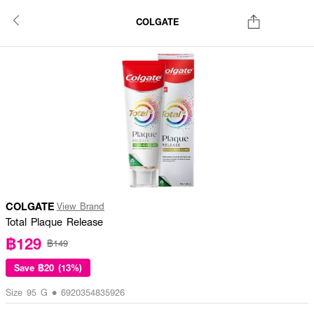
COLGATE
COLGATE
View Brand
Total Plaque Release
฿129
฿149
Save
฿20 (13%)
Size 95 G • 6920354835926