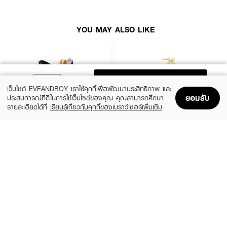
YOU MAY ALSO LIKE
ADD TO BAG
เว็บไซต์ EVEANDBOY เราใช้คุกกี้เพื่อพัฒนาประสิทธิภาพ และ
ยอมรับ
ประสบการณ์ที่ดีในการใช้เว็บไซต์ของคุณ คุณสามารถศึกษา
รายละเอียดได้ที่
เรียนรู้เกี่ยวกับคุกกี้ของเบราว์เซอร์เพิ่มเติม
Home
Home
Promotions
Promotions
Shopping Bag
Shopping Bag
Account
Account
HAIR IT
TSUBAKI
Hya Keratin Intensive Hair Treatment
Premium Repair Shampoo
(50%)
(50%)
฿199
฿165
฿395
฿329
size 120 G
size 490 ML