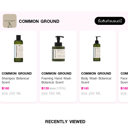
● ขนาด 500 ml
How To Use :
ชโลม Common Ground Naturally Balanced Anti-Thinning Conditioner
COMMON GROUND
ซื้อสินค้าแบรนด์นี้
Botanical ลงบนผมเปียกหลังใช้แชมพู นวดเบา ๆ จรดปลายผม แล้วล้างออก
ด้วยน้ำสะอาด
COMMON GROUND
COMMON GROUND
COMMON GROUND
COM
Shampoo Botanical
Foaming Hand Wash
Body Wash Botanical
Face
Scent
Botanical Scent
Scent
Scen
(16%)
฿160
฿139
฿140
฿18
฿165
size 250 ML
size 350 ML
size 250 ML
size
RECENTLY VIEWED