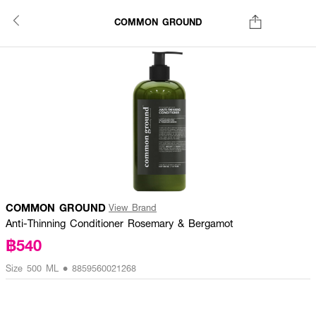
COMMON GROUND
COMMON GROUND
View Brand
Anti-Thinning Conditioner Rosemary & Bergamot
฿540
Size 500 ML • 8859560021268