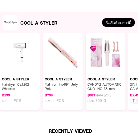
● สามารถจัดแต่งผมได้ทั้งแบบลอนและแบบตรง
● สีชมพู (Jelly Pink)
COOL A STYLER
● สินค้ารับประกัน 1 ปี
ซื้อสินค้าแบรนด์นี้
How To Use :
1. ฉีดสเปรย์หรือใส่เซรั่มบำรุงผมก่อนหนีบผม ปกป้องเส้นผมจากความร้อน
2. จากนั้นค่อยๆ แบ่งผมครึ่งบนขึ้น แล้วใช้กิ๊บหนีบพักเอาไว้ก่อน เพื่อที่จะหนีบผม
ได้ทั่วและครบทุกส่วน
3. หยิบผมขึ้นมาหนีบทีละช่อ ค่อยๆ ใช้ที่หนีบผม COOL A STYLER Flat Iron
Hs-991 Jelly Pink หนีบตั้งแต่โคนผมจรดปลายผม เมื่อหนีบผมส่วนล่างเสร็จแล้ว
ก็ให้แกะกิ๊บด้านบนออก แล้วหนีบผมที่เหลือจนทั่วทั้งศีรษะ
COOL A STYLER
COOL A STYLER
COOL A STYLER
COO
Hairdryer Ca1202
Flat Iron Hs-991 Jelly
CANDY2 AUTOMATIC
2IN1
Whitered
Pink
CURLING 38 mm.
CA-V
(2%)
฿299
฿799
฿977
฿2,4
฿999
size 1 PCS
size 1 PCS
size 700 G
RECENTLY VIEWED