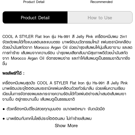
Product Detail
Recommended
Product Detail
How to Use
COOL A STYLER Flat Iron รุ่น Hs-991 สี Jelly Pink เครื่องหนีบผม 2in1
จัดแต่งผมได้ทั้งแบบลอนและแบบตรง มาพร้อมนวัตกรรมใหม่! แผ่นเซรามิคเคลือบ
ด้วยน้ำมันสกัดจาก Morocco Argan Oil ช่วยบำรุงเส้นผมให้นุ่มลื่นเงางาม และลด
การทำร้าย เส้นผมจากความร้อน บำรุงผมเสียกลับมามีสุขภาพดีด้วยน้ำมันสกัด
จาก Morocco Argan Oil จัดทรงผมง่าย และทำให้เส้นผมดูเป็นธรรมชาติมากยิ่ง
ขึ้น
ผลลัพธ์ที่ได้ :
เครื่องหนีบผมสุดปัง COOL A STYLER Flat Iron รุ่น Hs-991 สี Jelly Pink
มาพร้อมประจุไอออนลบเซรามิคแผ่นเคลือบด้วยทัวร์มาลีน ช่วยเพิ่มความเรียบ
เนียนในการจัดทรงผมและกระจายความร้อนได้ทั่วแผ่นอย่างสม่ําเสมอเส้นผมเงา
งามขึ้น อยู่ทรงนานขึ้น เส้นผมดูเป็นธรรมชาติ
● ตัวเครื่องหนีบดีไซน์สวยทุกมุมมอง ขนาดพอเหมาะ จับถนัดมือ
● มาพร้อมกับเทคโนโลยีประจุไอออนลบ ไม่ทำร้ายเส้นผม
Show More
● ใช้งานง่าย ด้วยการควบคุมด้วยระบบสัมผัส ปรับความร้อนได้ถึง 230 องศา