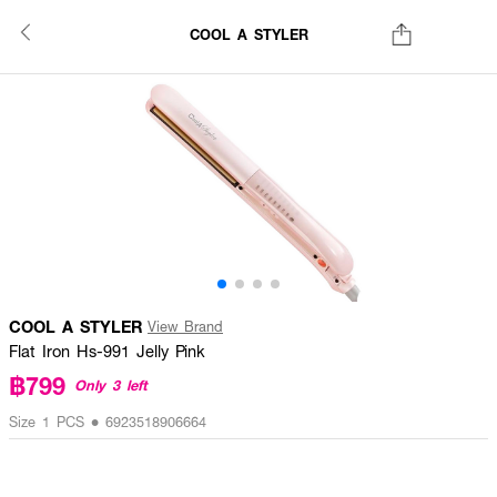
COOL A STYLER
COOL A STYLER
View Brand
Flat Iron Hs-991 Jelly Pink
฿799
Only 3 left
Size 1 PCS • 6923518906664