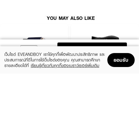
YOU MAY ALSO LIKE
ADD TO BAG
เว็บไซต์ EVEANDBOY เราใช้คุกกี้เพื่อพัฒนาประสิทธิภาพ และ
ยอมรับ
ประสบการณ์ที่ดีในการใช้เว็บไซต์ของคุณ คุณสามารถศึกษา
รายละเอียดได้ที่
เรียนรู้เกี่ยวกับคุกกี้ของเบราว์เซอร์เพิ่มเติม
Home
Home
Promotions
Promotions
Shopping Bag
Shopping Bag
Account
Account
LESASHA
LESASHA
Maxi Air Hair Dryer 1800W
Airmax Powerful Hair Dryer 1000W
(30%)
฿690
฿590
฿990
3 Variations
size 1 PCS