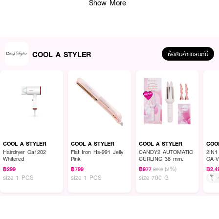
Show More
·
ดูแลเส้นผมด้วยไอออนลบ ปกป้องผมชี้ฟู
·
ให้ความร้อนเร็วภายใน 30 วินาทีไม่ต้องรอนาน
·
แรงดันไฟฟ้า 220-240V~ 50Hz
COOL A STYLER
ซื้อสินค้าแบรนด์นี้
·
กำลังไฟ 45 วัตต์
·
ความยาวสายไฟ 1.8 เมตร
·
ในชุดประกอบด้วย : หวีไฟฟ้า 1 เครื่อง,กิ๊บ 2 ตัว
·
สินค้ามาตรฐาน มอก.1985-2549
How to Use :
COOL A STYLER
COOL A STYLER
COOL A STYLER
COO
Hairdryer Ca1202
Flat Iron Hs-991 Jelly
CANDY2 AUTOMATIC
2IN1
1. เพื่อการจัดแต่งทรงผมให้ได้ทรงสวยงามและผมอยู่ทรงได้ยาวนานควรใช้
Whitered
Pink
CURLING 38 mm.
CA-V
อุปกรณ์ในขณะที่ผมแห้ง
(2%)
฿299
฿799
฿977
฿2,4
฿999
size 1 PCS
size 1 PCS
size 700 G
2 เสียบปลั๊กแล้วกดปุ่มเพื่อเปิด
3. ปรับอุณหภูมิที่ต้องการโดยการกดปุ่มอุณหภูมิ
4. เมื่ออุณหภูมิคงที่แล้วไฟแสดงสถานะหยุดกระพริบ