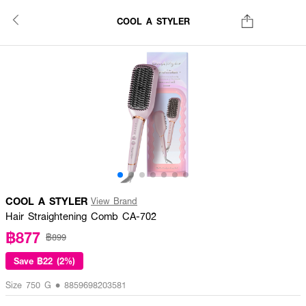
COOL A STYLER
COOL A STYLER
View Brand
Hair Straightening Comb CA-702
฿877
฿899
Save
฿22 (2%)
Size 750 G • 8859698203581