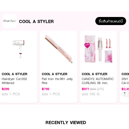
COOL A STYLER
ซื้อสินค้าแบรนด์นี้
ผลลัพธ์ที่ได้:
เนรมิตการดูแลเส้นผมประจำวันของคุณให้ง่ายดายยิ่งขึ้นด้วย Cool A Styler CA-
V11 ไดร์เป่าผมความเร็วสูงดีไซน์พาสเทล ที่ผสานประสิทธิภาพอันทรงพลังเข้ากับ
การดูแลเส้นผมอย่างอ่อนโยน ขับเคลื่อนด้วยมอเตอร์ไร้แปรงถ่าน (Brushless
COOL A STYLER
COOL A STYLER
COOL A STYLER
COO
Motor) ความเร็ว 110,000 รอบต่อนาที มอบกระแสลมแรงและสม่ำเสมอ
Hairdryer Ca1202
Flat Iron Hs-991 Jelly
CANDY2 AUTOMATIC
2IN1
Whitered
Pink
CURLING 38 mm.
CA-V
(2%)
฿299
฿799
฿977
฿2,4
฿999
size 1 PCS
size 1 PCS
size 700 G
คุณสมบัติเด่น:
● High-speed brushless motor 110,000 RPM delivers strong airflow for
fast drying
● 100 million negative ions reduce static and frizz, leaving hair smooth
RECENTLY VIEWED
and shiny