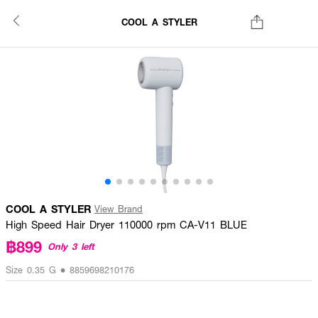
COOL A STYLER
COOL A STYLER
View Brand
High Speed Hair Dryer 110000 rpm CA-V11 BLUE
฿899
Only 3 left
Size 0.35 G • 8859698210176