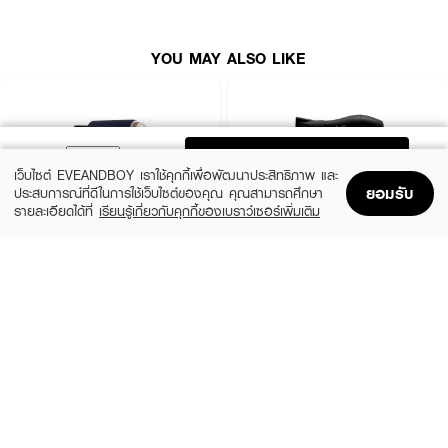
● NTC intelligent temperature control helps prevent heat damage and
protects hair health
YOU MAY ALSO LIKE
● Lightweight at only 344g, comfortable to hold and easy to use for
long periods
● 6-stage noise reduction, operating quietly at just 50 dB
● Self-cleaning reverse airflow mode helps remove dust from the filter
ADD TO BAG
easily
เว็บไซต์ EVEANDBOY เราใช้คุกกี้เพื่อพัฒนาประสิทธิภาพ และ
ยอมรับ
ประสบการณ์ที่ดีในการใช้เว็บไซต์ของคุณ คุณสามารถศึกษา
● มีให้เลือก 3 สีพาสเทล (BLUE, PINK, WHITE)
รายละเอียดได้ที่
เรียนรู้เกี่ยวกับคุกกี้ของเบราว์เซอร์เพิ่มเติม
Home
Home
Promotions
Promotions
Shopping Bag
Shopping Bag
Account
Account
ข้อมูลทางเทคนิค:
LESASHA
LESASHA
Maxi Air Hair Dryer 1800W
Airmax Powerful Hair Dryer 1000W
● Power Output: 1600W
(30%)
฿690
฿590
฿990
3 Variations
size 1 PCS
● Airflow Levels: 3
● Heat Settings: 3
● Cool Shot Function: Yes
● Concentrator Nozzle: None