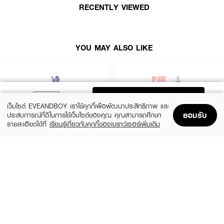
RECENTLY VIEWED
· กำลังไฟ 1600 วัตต์
· ความยาวสายไฟ 1.8 เมตร
YOU MAY ALSO LIKE
· ในชุดประกอบด้วย: ไดร์เป่าผม
· สินค้ามาตรฐาน มอก.1985-2549
· รับประกันสินค้า 3 ปี
· ประกันอุบัติเหตุที่เกิดจากตัวสินค้า รับประกันโดย : บริษัท เอไอจี (AIG) ประกันภัย
ADD TO BAG
(ประเทศไทย) จำกัด (มหาชน)
เว็บไซต์ EVEANDBOY เราใช้คุกกี้เพื่อพัฒนาประสิทธิภาพ และ
ยอมรับ
ประสบการณ์ที่ดีในการใช้เว็บไซต์ของคุณ คุณสามารถศึกษา
รายละเอียดได้ที่
เรียนรู้เกี่ยวกับคุกกี้ของเบราว์เซอร์เพิ่มเติม
Home
Home
Promotions
Promotions
Shopping Bag
Shopping Bag
Account
Account
VIVID&VOGUE
VIVID&VOGUE
Automatic Curling VAV-022D
Hair Curler VAV 055A
(2%)
฿1,277
฿799
฿1,299
size 1 PCS
size 0.72 G