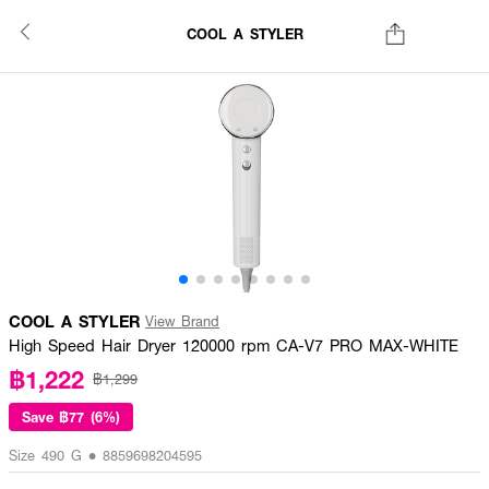
COOL A STYLER
COOL A STYLER
View Brand
High Speed Hair Dryer 120000 rpm CA-V7 PRO MAX-WHITE
฿1,222
฿1,299
Save
฿77 (6%)
Size 490 G • 8859698204595