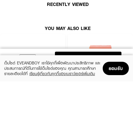
RECENTLY VIEWED
YOU MAY ALSO LIKE
ADD TO BAG
เว็บไซต์ EVEANDBOY เราใช้คุกกี้เพื่อพัฒนาประสิทธิภาพ และ
ยอมรับ
ประสบการณ์ที่ดีในการใช้เว็บไซต์ของคุณ คุณสามารถศึกษา
รายละเอียดได้ที่
เรียนรู้เกี่ยวกับคุกกี้ของเบราว์เซอร์เพิ่มเติม
Home
Home
Promotions
Promotions
Shopping Bag
Shopping Bag
Account
Account
SIVANNA
CUTE PRESS
Candy Cakes Eye Palette
Eye&Cheek Palette
(15%)
฿99
฿169
฿199
2 Variations
3 Variations