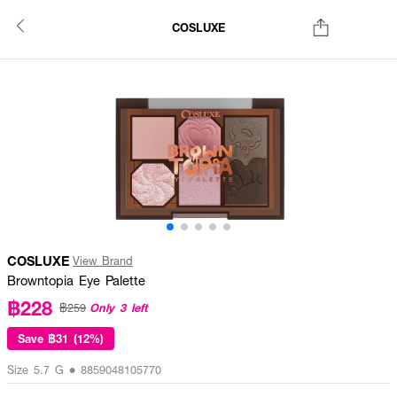
COSLUXE
COSLUXE
View Brand
Browntopia Eye Palette
฿228
Only 3 left
฿259
Save
฿31 (12%)
Size 5.7 G • 8859048105770