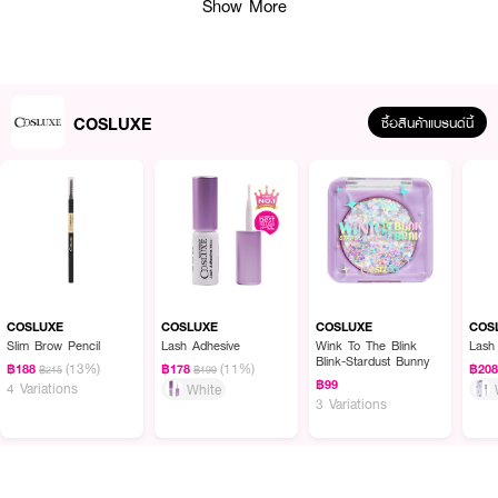
Show More
สามารถทาทับได้โดยไม่เป็นคราบ
· FDA Registration No. : 12-2-6800045457
COSLUXE
ซื้อสินค้าแบรนด์นี้
How To Use :
ใช้แปรงหรือปลายนิ้วทาอายแชโดว์จากพาเลทลงบนเปลือกตาและเฉดสีแมตต์เพื่อเน้น
การสร้างมิติให้กับดวงตา ทาชิมเมอร์หรือกลิตเตอร์เพิ่มความแวววาวและมิติ ผสม
เฉดสีหลายๆ สีเพื่อสร้างลุคตามต้องการ เพิ่มสีอ่อนที่หัวตาและสีเข้มที่หางตาเพื่อ
เพิ่มความคมชัด ทากลิตเตอร์เบาๆ บริเวณกลางตาหรือใต้โค้งตาเพื่อเพิ่มประกาย
COSLUXE
COSLUXE
COSLUXE
COS
Slim Brow Pencil
Lash Adhesive
Wink To The Blink
Lash
Blink-Stardust Bunny
(13%)
(11%)
฿188
฿178
฿20
฿215
฿199
฿99
4 Variations
White
3 Variations