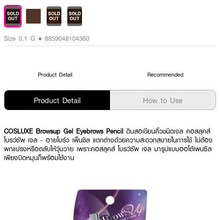
SOLD
SOLD
SOLD
OUT
OUT
OUT
Size 0.1 G • 8859048104360
Product Detail
Recommended
Product Detail
How to Use
COSLUXE Browsup Gel Eyebrows Pencil
ดินสอเขียนคิ้วชนิดเจล คอสลุคส์
โบรว์ซัพ เจล - อายโบร์ว เพ็นชิล แตกต่างด้วยความสะดวกสบายในการใช้ ไม่ต้อง
พกแปรงหรือตลับให้วุ่นวาย เพราะคอสลุคส์ โบรว์ซัพ เจล มารูปแบบออโต้เพนซิล
เพียงบิดหมุนก็พร้อมใช้งาน