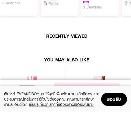
฿99
4 Variations
White
วาดเส้นคมชัด เนื้อสมูทนุ่มลื่น กันน้ำและติดทนนานตลอดวัน
3 Variations
● COSLUXE Browsup Gel Eyebrows Pencil
● ดินสอเขียนคิ้วชนิดเจล
● ไม่ต้องพกแปรงหรือตลับให้วุ่นวาย
RECENTLY VIEWED
● วาดเส้นคมชัด
● เนื้อสมูทนุ่มลื่น
YOU MAY ALSO LIKE
● กันน้ำและติดทนนานตลอดวัน
●
BRANDY
NOTIFY ME
How to Use :
เว็บไซต์ EVEANDBOY เราใช้คุกกี้เพื่อพัฒนาประสิทธิภาพ และ
วาดโครงคิ้วด้วยดินสอเขียนคิ้วโดยเน้นตั้งแต่กลางถึงหางคิ้ว เว้นช่วงหัวคิ้ว ลาก
ยอมรับ
ประสบการณ์ที่ดีในการใช้เว็บไซต์ของคุณ คุณสามารถศึกษา
เส้นคิ้วตามแนวเส้นขนชนิดเส้นต่อเส้นเพื่อสร้างขนคิ้วตั้งแต่หัวจริงหางคิ้ว สามารถ
รายละเอียดได้ที่
เรียนรู้เกี่ยวกับคุกกี้ของเบราว์เซอร์เพิ่มเติม
ใช้แปรงเบลนปัดคิ้วบริเวณหัวคิ้วเพื่อความสวยงามแบบเป็นธรรมชาติ
Home
Home
Promotions
Promotions
Shopping Bag
Shopping Bag
Account
Account
MELLME
SASI
Eyebrow Pencil
Brow To Be Auto Pencil