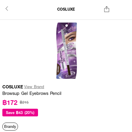
COSLUXE
COSLUXE
View Brand
Browsup Gel Eyebrows Pencil
฿172
฿215
Save
฿43 (20%)
Brandy