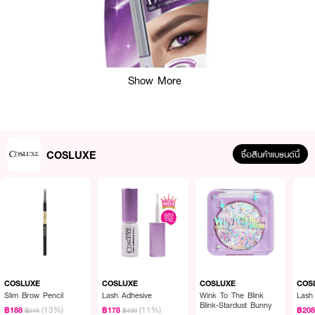
Show More
COSLUXE
ซื้อสินค้าแบรนด์นี้
COSLUXE
COSLUXE
COSLUXE
COS
ผลลัพธ์ที่ได้ :
Slim Brow Pencil
Lash Adhesive
Wink To The Blink
Lash
Blink-Stardust Bunny
(13%)
(11%)
฿188
฿178
฿20
฿215
฿199
ดินสอเขียนคิ้วชนิดเจล มาในรูปแบบของออโต้เพนซิล เพียงแค่หมุนก็พร้อมใช้งาน