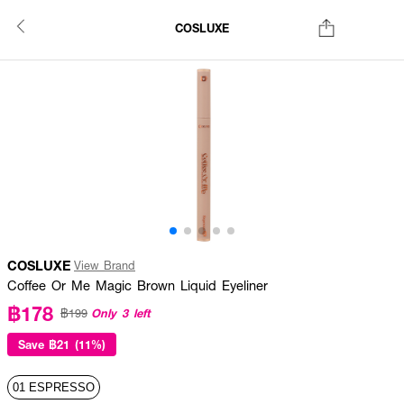
COSLUXE
COSLUXE
View Brand
Coffee Or Me Magic Brown Liquid Eyeliner
฿178
Only 3 left
฿199
Save
฿21 (11%)
01 ESPRESSO