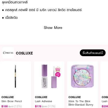
ลุคเหมือนสาวเกาหลี
● คอสลุคส์ คอฟฟี่ ออร์ มี เมจิค บราวน์ ลิควิด อายไลเนอร์
● เนื้อลิควิด
● อายไลเนอร์โทนเฉดสีซอฟท์ละมุน
Show More
● ได้ลุคที่อ่อนโยน บางเบา
● พิกเมนต์สีชัด
● ปริมาณสุทธิ 0.5 g.
COSLUXE
ซื้อสินค้าแบรนด์นี้
How to Use :
เขย่าเบา ๆ ก่อนใช้ ลากเส้นให้ชิดขอบตา จากหัวตาไปหางตาลากซ้ำเพื่อให้ได้เส้นตาม
สไตล์ที่คุณต้องการ ควรปิดฝาให้สนิทหลังใช้งานทุกครั้ง ล้างออกง่ายด้วยน้ำอุ่น
COSLUXE
COSLUXE
COSLUXE
COS
Slim Brow Pencil
Lash Adhesive
Wink To The Blink
Lash
Blink-Stardust Bunny
(13%)
(11%)
฿188
฿178
฿20
฿215
฿199