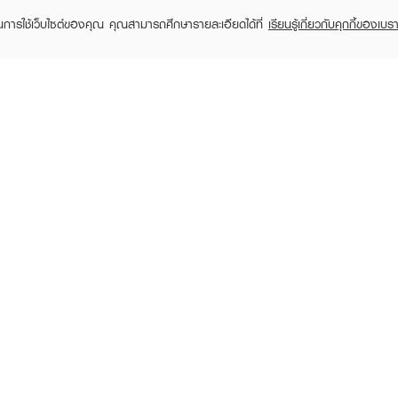
ในการใช้เว็บไซต์ของคุณ คุณสามารถศึกษารายละเอียดได้ที่
เรียนรู้เกี่ยวกับคุกกี้ของเบรา
TOMER CARE
EVEANDBOY MEMBER
 Shopping
Member registration
 store
t us