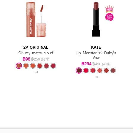
2P ORIGINAL
KATE
Oh my matte cloud
Lip Monster 12 Ruby's
Vow
฿98
฿259
(62%)
฿294
฿490
(40%)
+4
+2