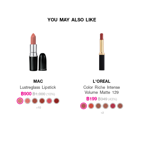
YOU MAY ALSO LIKE
MAC
L'OREAL
Lustreglass Lipstick
Color Riche Intense
Volume Matte 129
฿900
฿1,000
(10%)
฿199
฿349
(43%)
+10
+2