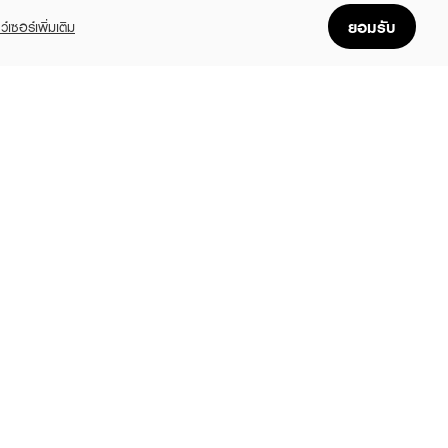
ยอมรับ
ว์เซอร์เพิ่มเติม
FOLLOW US
GET THE APP
Enjoyable, easy, and convenient