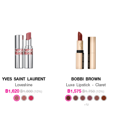
YVES SAINT LAURENT
BOBBI BROWN
Loveshine
Luxe Lipstick - Claret
฿1,620
฿1,575
฿1,800
฿1,750
(10%)
(10%)
+12