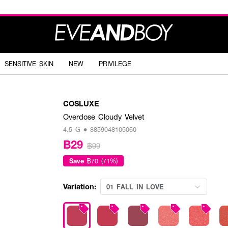
SENSITIVE SKIN
NEW
PRIVILEGE
COSLUXE
Overdose Cloudy Velvet
4.5 G • 8859048105060
฿29
฿99
Save
฿70 (71%)
Variation:
01 FALL IN LOVE