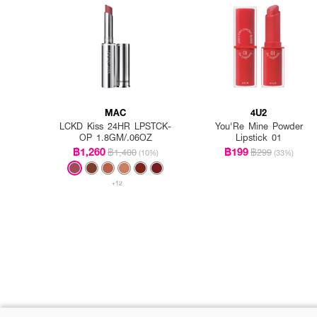
MAC
4U2
LCKD Kiss 24HR LPSTCK-
You'Re Mine Powder
OP 1.8GM/.06OZ
Lipstick 01
฿1,260
฿199
฿1,400
฿299
(10%)
(33%)
+12