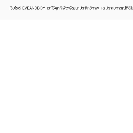
เว็บไซต์ EVEANDBOY เราใช้คุกกี้เพื่อพัฒนาประสิทธิภาพ และประสบการณ์ที่ดี
ABOUT EVEANDBOY
CUS
Brand story
Online
Privacy Policy
Find a
Terms and Conditions
Contac
Sell on EVEANDBOY
Whistleblowing