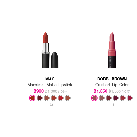
MAC
BOBBI BROWN
Macximal Matte Lipstick
Crushed Lip Color
฿900
฿1,350
฿1,000
฿1,500
(10%)
(10%)
+22
+6