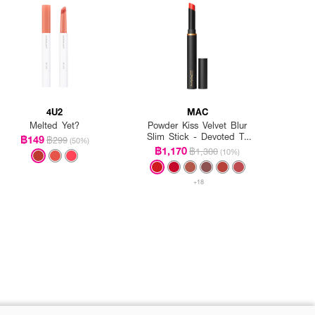
4U2
MAC
Melted Yet?
Powder Kiss Velvet Blur
Slim Stick - Devoted To
฿149
฿299
(50%)
Danger
฿1,170
฿1,300
(10%)
+18