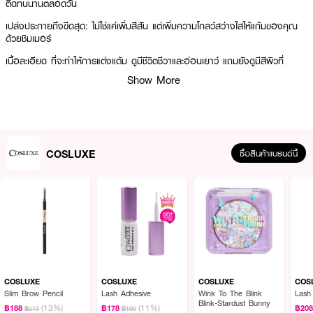
ติดทนนานตลอดวัน
เปล่งประกายถึงขีดสุด: ไม่ใช่แค่เพิ่มสีสัน แต่เพิ่มความโกลว์สว่างใสให้แก้มของคุณ
ด้วยชิมเมอร์
เนื้อละเอียด ที่จะทำให้การแต่งแต้ม ดูมีชีวิตชีวาและอ่อนเยาว์ แถมยังดูมีสีผิวที่
สุขภาพดี สวยเป็นธรรมชาติ
Show More
เป็นมิตรกับรองพื้น: ทั้งเนื้อครีม และ เนื้อมูส ทำให้การเบลนเป็นเรื่องง่ายกว่าเคย
ไม่ว่าจะใช้ก่อน หรือ หลังลงแป้งหรือรองพื้น “ก็ไม่จับตัวเป็นก้อน” แต่เบลนลงไป
บนผิวได้อย่างง่ายดาย และสมูท ผสมผสานได้อย่างลงตัวกับเครื่องสำอางค์บนผิว
ของคุณ ไม่ทำให้เกิดคราบทั้งขณะแต่ง หรือระหว่างวัน สดใส เปล่งประกายแบบ
ธรรมชาติ แบบขาดไม่ได้กับ คอสลุคส์ เลิฟเอเบิล ดูโอชีค
COSLUXE
ซื้อสินค้าแบรนด์นี้
· COSLUXE Overdose Loveable Duo Cheek
· คอสลุคส์ โอเวอร์โดส เลิฟเอเบิล ดูโอ้ชีค
· 2 เนื้อสัมผัสใน 1 เดียว
· ให้ฟินิชลุคเป็นเนื้อแป้ง ไม่ว่าจะเป็นเนื้อมูส หรือ เนื้อครีม
· เบลนง่าย สีน่ารักที่จะทำให้แก้มคุณดูน่ารัก
· พิกเมนต์แน่น ติดทนนานตลอดวัน
COSLUXE
COSLUXE
COSLUXE
COS
Slim Brow Pencil
Lash Adhesive
Wink To The Blink
Lash
Blink-Stardust Bunny
(13%)
(11%)
฿188
฿178
฿20
฿215
฿199