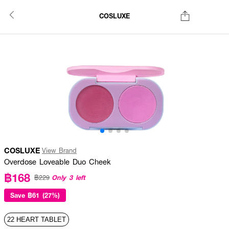
COSLUXE
COSLUXE
View Brand
Overdose Loveable Duo Cheek
฿168
Only 3 left
฿229
Save
฿61 (27%)
22 HEART TABLET