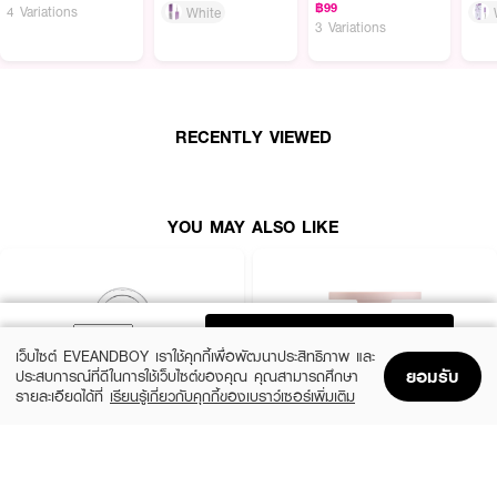
฿99
4 Variations
White
How to Use :
3 Variations
ใช้แปรงจุ่มเนื้อ COSLUXE - Cloudy Velvet Lips ทางลงบนริมฝีปากบน-ล่างให้
เท่ากัน สามารถบิวท์สีซ้ำโดยการทำอีกชั้นเพื่อเนื้อสีที่เข้มชัดขึ้นตามใจต้องการ เม้ม
ปากเล็กน้อยและทิ้งไว้เพื่อเนื้อสัมผัสกำมะหยี่
RECENTLY VIEWED
YOU MAY ALSO LIKE
ADD TO BAG
เว็บไซต์ EVEANDBOY เราใช้คุกกี้เพื่อพัฒนาประสิทธิภาพ และ
ยอมรับ
ประสบการณ์ที่ดีในการใช้เว็บไซต์ของคุณ คุณสามารถศึกษา
รายละเอียดได้ที่
เรียนรู้เกี่ยวกับคุกกี้ของเบราว์เซอร์เพิ่มเติม
Home
Home
Promotions
Promotions
Shopping Bag
Shopping Bag
Account
Account
CLINIQUE
KYLIE
Cheek Pop
Cosmetics Hybrid Blush