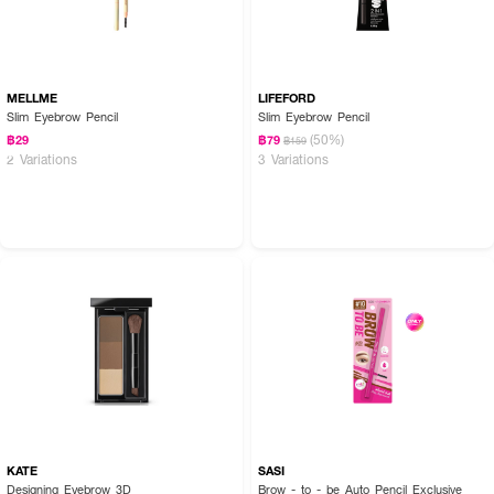
MELLME
LIFEFORD
Slim Eyebrow Pencil
Slim Eyebrow Pencil
(50%)
฿29
฿79
฿159
2 Variations
3 Variations
KATE
SASI
Designing Eyebrow 3D
Brow - to - be Auto Pencil Exclusive