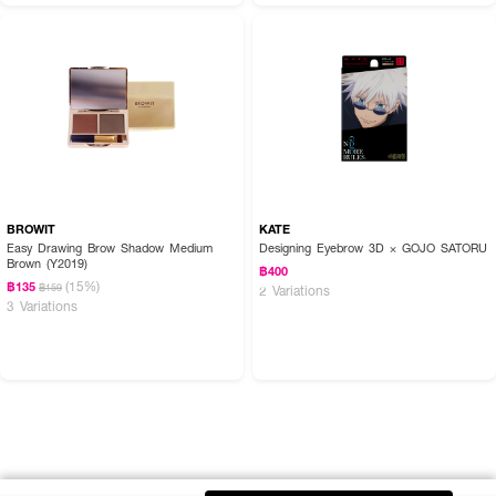
BROWIT
KATE
Easy Drawing Brow Shadow Medium
Designing Eyebrow 3D × GOJO SATORU
Brown (Y2019)
฿400
(15%)
฿135
฿159
2 Variations
3 Variations