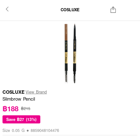
COSLUXE
COSLUXE
View Brand
Slimbrow Pencil
฿188
฿215
Save
฿27 (13%)
Size 0.05 G • 8859048104476