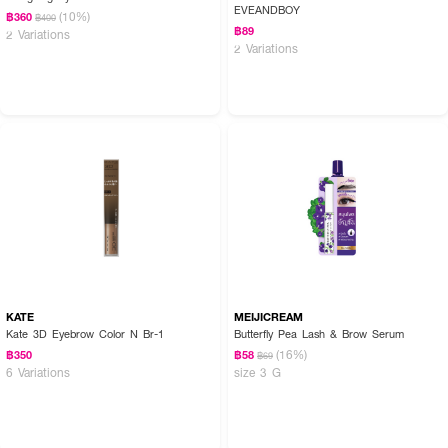
EVEANDBOY
(10%)
฿360
฿400
฿89
2 Variations
2 Variations
KATE
MEIJICREAM
Kate 3D Eyebrow Color N Br-1
Butterfly Pea Lash & Brow Serum
(16%)
฿350
฿58
฿69
6 Variations
size 3 G