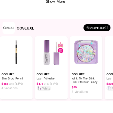
Show More
COSLUXE
ซื้อสินค้าแบรนด์นี้
ผลลัพธ์ที่ได้ :
ดินสอเขียนคิ้ว
COSLUXE Slimbrow Pencil
เนื้อฝุ่นอัดแข็งเพื่อผลลัพธ์ในการ
แรเงาคิ้วได้อย่างเป็นธรรมชาติที่สุด แท่งหมุนแบบ Auto ไม่ต้องเหลา นวัตกรรมหัว
เรียวเล็กเพียง 1 มม. ปลายเรียวแหลม ช่วยวาดคิ้วเป๊ะแบบเส้นต่อเส้น พร้อมแปรง
ปัดคิ้วในด้ามเดียวกัน แปรงปัดขนคิ้วขนนุ่ม ไม่แข็ง ไม่ก่อให้เกิดการระคายเคืองกับ
ผิวบริเวณคิ้ว ช่วยให้การเขียนคิ้วดูธรรมชาติยิ่งขึ้น
COSLUXE
COSLUXE
COSLUXE
COS
Slim Brow Pencil
Lash Adhesive
Wink To The Blink
Lash
Blink-Stardust Bunny
(13%)
(11%)
฿188
฿178
฿20
฿215
฿199
฿99
4 Variations
White
3 Variations