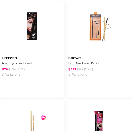
• #CHOCO MILK : สีน้ำตาลนม
• ขนาด 0.05 g.
How To Use :
วาดโครงคิ้วด้วยดินสอเขียนคิ้ว
COSLUXE Slimbrow Pencil
โดยเน้นตั้งแต่กลาง
คิ้วถึงหางคิ้ว เว้นช่วงหัวคิ้วไว้ ใช้แปรงปัดจากหัวคิ้วไปบรรจบช่วงกลางคิ้วที่เรา
เขียนไว้ ช่วยให้โครงคิ้วดูมีมิติ ได้เส้นที่อ่อนโยนดูธรรมชาติ
LIFEFORD
BROWIT
Auto Eyebrow Pencil
Pro Slim Brow Pencil
(50%)
(15%)
฿79
฿143
฿159
฿169
3 Variations
5 Variations