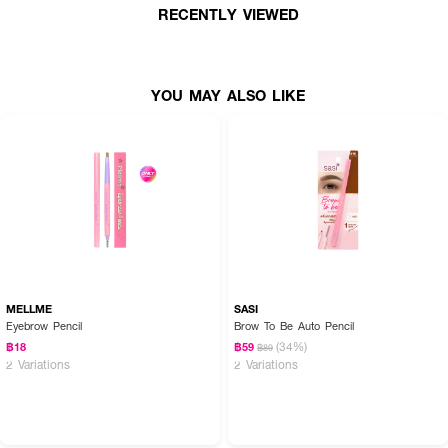
RECENTLY VIEWED
YOU MAY ALSO LIKE
MELLME
SASI
• ดินสอเขียนคิ้ว
เนื้อฝุ่นอัดแข็ง
Eyebrow Pencil
Brow To Be Auto Pencil
(34%)
฿18
฿59
฿89
• หัวเรียวเล็กเพียง 1 มม.
2 Variations
2 Variations
• สูตร WATERPROOF & LONG-LASTING ติดทนนานตลอดวัน
• แท่งหมุนแบบ Auto ไม่ต้องเหลา