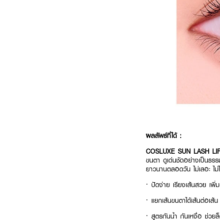
ผลลัพธ์ที่ได้ :
COSLUXE SUN LASH LI
ขนตา ดูเด่นชัดอย่างเป็นธรร
ยาวนานตลอดวัน ไม่เลอะ ไม่ไ
· ปัดง่าย เรียงเส้นสวย เพ
· แยกเส้นขนตาได้เส้นต่อเส้น
· สู
ตรกันน้ำ กันเหงื่อ ช่วย