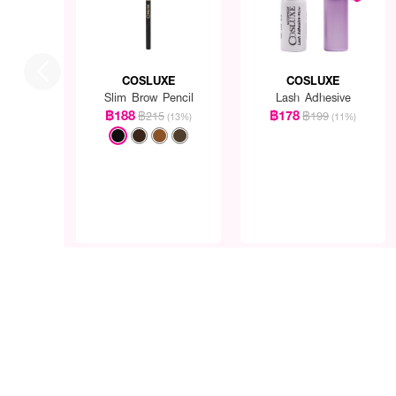
COSLUXE
COSLUXE
Slim Brow Pencil
Lash Adhesive
฿188
฿178
฿215
฿199
(13%)
(11%)