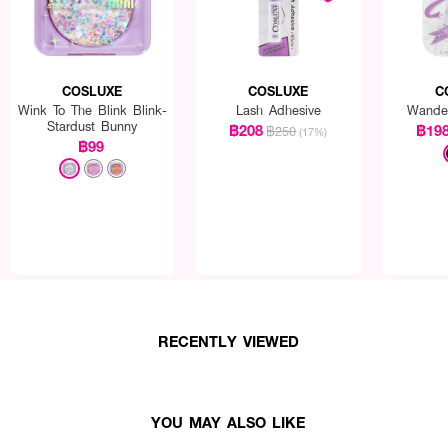
COSLUXE
COSLUXE
C
Wink To The Blink Blink-
Lash Adhesive
Wander
Stardust Bunny
฿208
฿19
฿250
(17%)
฿99
RECENTLY VIEWED
YOU MAY ALSO LIKE