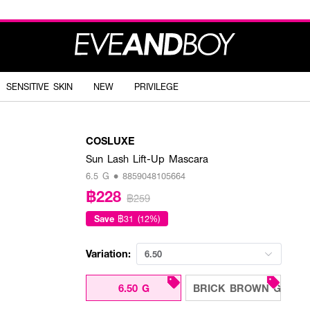
SENSITIVE SKIN
NEW
PRIVILEGE
COSLUXE
Sun Lash Lift-Up Mascara
6.5 G • 8859048105664
฿228
฿259
Save
฿31 (12%)
Variation:
6.50
6.50 G
BRICK BROWN G