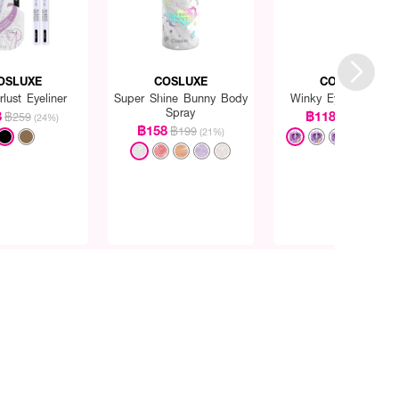
OSLUXE
COSLUXE
COSLUXE
lust Eyeliner
Super Shine Bunny Body
Winky Eye Eyelashe
Spray
8
฿118
฿259
฿129
(24%)
(9%)
฿158
฿199
(21%)
+1