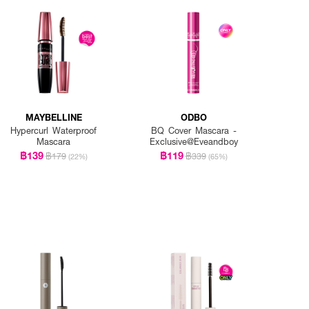
MAYBELLINE
ODBO
Hypercurl Waterproof
BQ Cover Mascara -
Mascara
Exclusive@Eveandboy
฿139
฿119
฿179
฿339
(22%)
(65%)