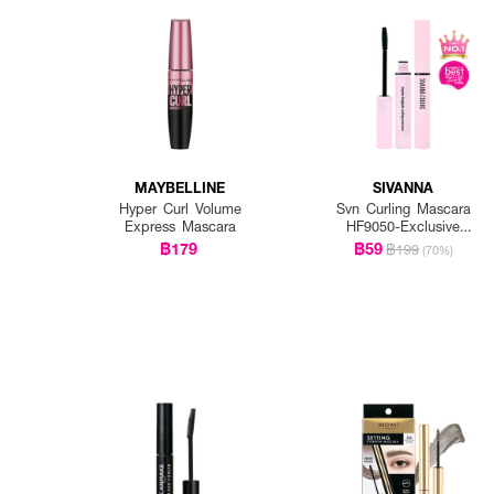
MAYBELLINE
SIVANNA
Hyper Curl Volume
Svn Curling Mascara
Express Mascara
HF9050-Exclusive
EVEANDBOY
฿179
฿59
฿199
(70%)