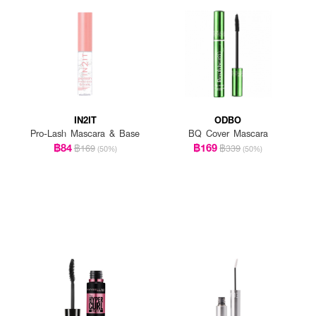
IN2IT
ODBO
Pro-Lash Mascara & Base
BQ Cover Mascara
฿84
฿169
฿169
฿339
(50%)
(50%)