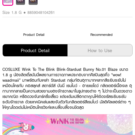
OUT
OUT
Size 1.8 G • 8859048104261
Product Detail
Recommended
Product Detail
How to Use
COSLUXE Wink To The Blink Blink-Stardust Bunny No.01 Blaze ขนาด
1.8 g น้องลิตเติ้ลบันนี่ผลงานการวาดภาพประกอบจากศิลปินสุดคิ้ว “wow!
waadmaii” มาพร้อมกับเหล่า Stardust กลุ่มก้อนอุกาบาทหลากสีระยิบระยับไม่
เหมือนใครกับ คอสลุคส์ สตาร์ดัส์ บันนี่ เรนโบว์ - อายแชโดว์ กลิตเตอร์เนื้อเจล อุ
กาบาทกลายเป็นความสวยงามของจักรวาลมาในรูปทรงต่าง ๆ ไม่ว่าจะเป็นดวงดาว
เรขาคณิต หรือดวงจันทร์ครึ่งเสี้ยว แต่งแต้มเปลือกตาคุณให้เจิดจรัสระยิบระยับ
ระดับจักรวาล ด้วยเทคนิคเล่นแสงจับตัวกับกลิตเตอร์สีเรนโบว์ มัลติคัลเลอร์ต่าง ๆ
ให้คุณโดดเด่นไม่เหมือนใครวิงค์และบลิ๊งบลิ๊งจนขีดสุด