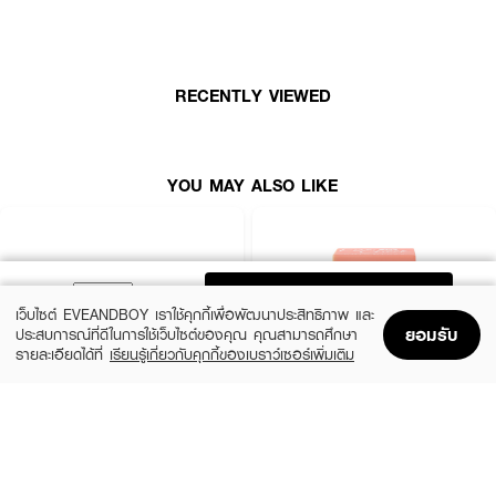
เล่นแสงจับตัวกับกลิตเตอร์สีเรนโบว์ มัลติคัลเลอร์ต่าง ๆ ให้คุณโดดเด่นไม่เหมือน
ใครวิงค์และบลิ๊งบลิ๊งจนขีดสุด
RECENTLY VIEWED
YOU MAY ALSO LIKE
ADD TO BAG
เว็บไซต์ EVEANDBOY เราใช้คุกกี้เพื่อพัฒนาประสิทธิภาพ และ
ยอมรับ
ประสบการณ์ที่ดีในการใช้เว็บไซต์ของคุณ คุณสามารถศึกษา
รายละเอียดได้ที่
เรียนรู้เกี่ยวกับคุกกี้ของเบราว์เซอร์เพิ่มเติม
Home
Home
Promotions
Promotions
Shopping Bag
Shopping Bag
Account
Account
SIVANNA
CUTE PRESS
Candy Cakes Eye Palette
Eye&Cheek Palette
(15%)
฿99
฿169
฿199
2 Variations
3 Variations