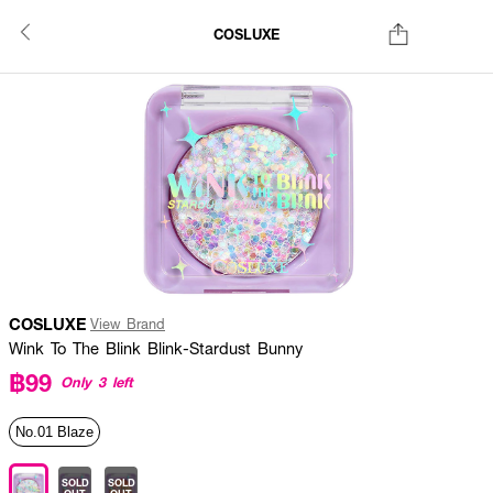
COSLUXE
COSLUXE
View Brand
Wink To The Blink Blink-Stardust Bunny
฿99
Only 3 left
No.01 Blaze
SOLD
SOLD